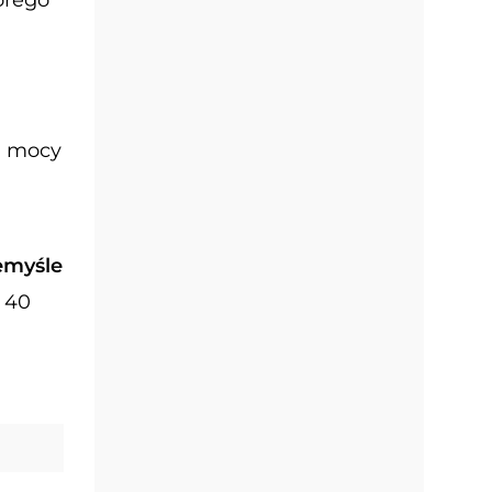
u mocy
emyśle
 40