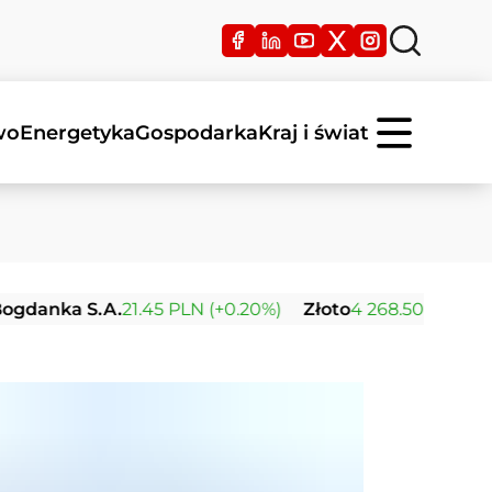
wo
Energetyka
Gospodarka
Kraj i świat
a S.A.
21.45 PLN (+0.20%)
Złoto
4 268.50 USD (+0.51%)