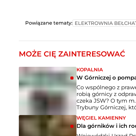
Powiązane tematy:
ELEKTROWNIA BEŁCH
MOŻE CIĘ ZAINTERESOWAĆ
KOPALNIA
W Górniczej o pompa
Co wspólnego z praw
robią górnicy z odpra
czeka JSW? O tym m.
Trybuny Górniczej, któ
WĘGIEL KAMIENNY
Dla górników i ich rod
Wojewódzki Urząd Pra