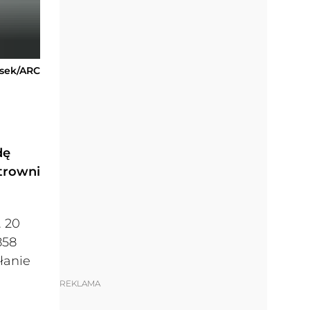
usek/ARC
dę
ktrowni
. 20
858
łanie
REKLAMA