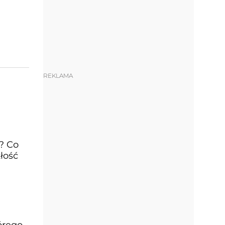
REKLAMA
? Co
łość
órego