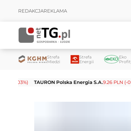
REDAKCJA
REKLAMA
Strefa
Strefa
Eko
Miedzi
Energii
Profi
03%)
TAURON Polska Energia S.A.
9.26 PLN (-0.01%)