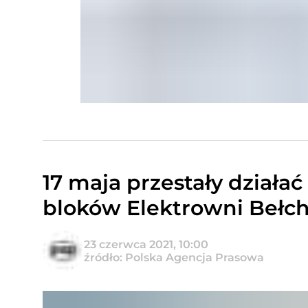
17 maja przestały działać
bloków Elektrowni Bełc
23 czerwca 2021, 10:00
źródło: Polska Agencja Prasowa