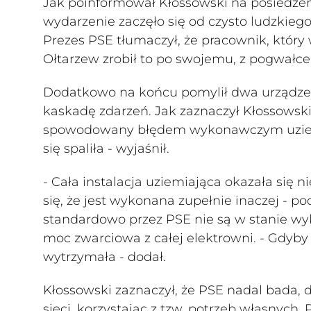
Jak poinformował Kłossowski na posiedzeni
wydarzenie zaczęło się od czysto ludzkie
Prezes PSE tłumaczył, że pracownik, któr
Ołtarzew zrobił to po swojemu, z pogwał
Dodatkowo na końcu pomylił dwa urządzeni
kaskadę zdarzeń. Jak zaznaczył Kłossowski,
spowodowany błędem wykonawczym uziemie
się spaliła - wyjaśnił.
- Cała instalacja uziemiająca okazała się n
się, że jest wykonana zupełnie inaczej - p
standardowo przez PSE nie są w stanie wyka
moc zwarciowa z całej elektrowni. - Gdyby
wytrzymała - dodał.
Kłossowski zaznaczył, że PSE nadal bada, 
sieci, korzystając z tzw. potrzeb własnyc