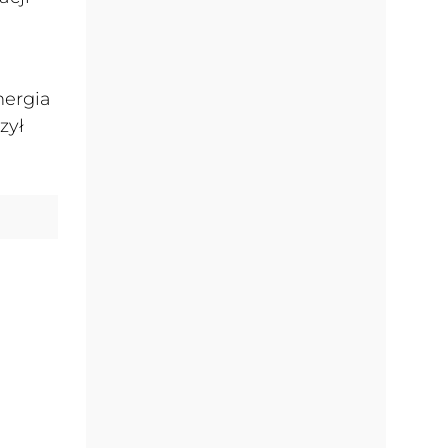
nergia
zył