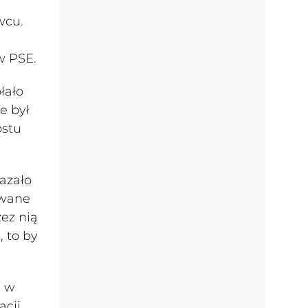
wcu.
w PSE.
łało
e był
ostu
kazało
ywane
zez nią
 to by
ę w
acji