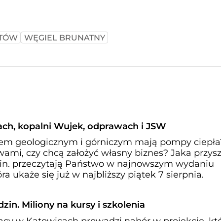
ATÓW
WĘGIEL BRUNATNY
ch, kopalni Wujek, odprawach i JSW
em geologicznym i górniczym mają pompy ciepła
wami, czy chcą założyć własny biznes? Jaka przysz
in. przeczytają Państwo w najnowszym wydaniu
ra ukaże się już w najbliższy piątek 7 sierpnia.
zin. Miliony na kursy i szkolenia
cy w Katowicach prowadzi nabór w projekcie, kt