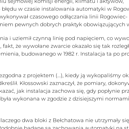
u sejmowej komisji energii, klimatu i aktywów,
go błędu w czasie instalowania automatyki w Rogo
y wykonywał czasowego odłączania linii Rogowiec-
ceniem pewnych dobrych praktyk obowiązujących 
a i uziemił czynną linię pod napięciem, co wywo
 fakt, że wywołane zwarcie okazało się tak rozległ
nia, budowanego w 1982 r. Instalacja ta po pr
iezgodna z projektem (...), kiedy ją wykopaliśmy o
odkreślił. Kłossowski zaznaczył, że pomiary, dokon
zać, jak instalacja zachowa się, gdy popłynie pr
 była wykonana w zgodzie z dzisiejszymi normami,
dlaczego dwa bloki z Bełchatowa nie utrzymały si
h. Podobnie badane są zachowania automatyki na st