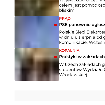
celem jest pomoc os
bliskim.
PRĄD
PSE ponownie ogłasz
Polskie Sieci Elektro
w dniu 6 sierpnia od 
komunikacie. Wcześnie
KOPALNIA
Praktyki w zakładach
W trzech zakładach g
studentów Wydziału Ge
Wrocławskiej.