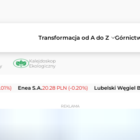
Transformacja od A do Z
Górnict
Kalejdoskop
ty
Ekologiczny
Enea S.A.
20.28 PLN (-0.20%)
Lubelski Węgiel Bogdank
REKLAMA