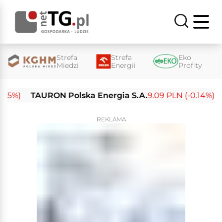
Strefa
Strefa
Eko
Miedzi
Energii
Profity
%)
TAURON Polska Energia S.A.
9.09 PLN (-0.14%)
En
REKLAMA