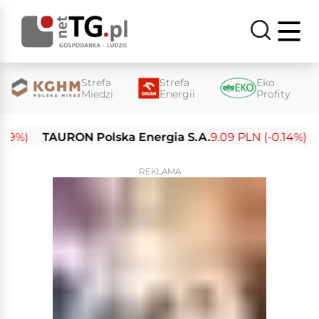
Strefa
Strefa
Eko
Miedzi
Energii
Profity
)
TAURON Polska Energia S.A.
9.09 PLN (-0.14%)
Ene
REKLAMA