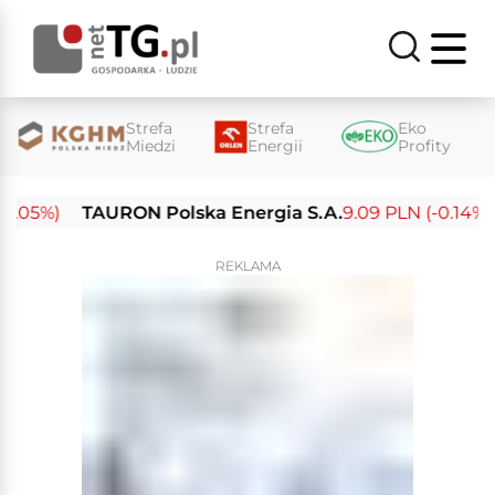
Strefa
Strefa
Eko
Miedzi
Energii
Profity
05%)
TAURON Polska Energia S.A.
9.09 PLN (-0.14%)
E
REKLAMA