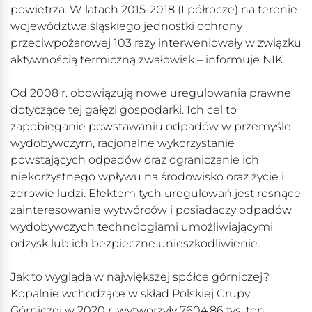
powietrza. W latach 2015-2018 (I półrocze) na terenie
województwa śląskiego jednostki ochrony
przeciwpożarowej 103 razy interweniowały w związku
aktywnością termiczną zwałowisk – informuje NIK.
Od 2008 r. obowiązują nowe uregulowania prawne
dotyczące tej gałęzi gospodarki. Ich cel to
zapobieganie powstawaniu odpadów w przemyśle
wydobywczym, racjonalne wykorzystanie
powstających odpadów oraz ograniczanie ich
niekorzystnego wpływu na środowisko oraz życie i
zdrowie ludzi. Efektem tych uregulowań jest rosnące
zainteresowanie wytwórców i posiadaczy odpadów
wydobywczych technologiami umożliwiającymi
odzysk lub ich bezpieczne unieszkodliwienie.
Jak to wygląda w największej spółce górniczej?
Kopalnie wchodzące w skład Polskiej Grupy
Górniczej w 2020 r. wytworzyły 7604,86 tys. ton