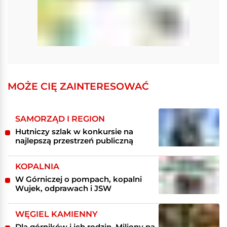
MOŻE CIĘ ZAINTERESOWAĆ
SAMORZĄD I REGION
Hutniczy szlak w konkursie na
najlepszą przestrzeń publiczną
KOPALNIA
W Górniczej o pompach, kopalni
Wujek, odprawach i JSW
WĘGIEL KAMIENNY
Dla górników i ich rodzin. Miliony na