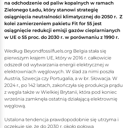
na odchodzenie od paliw kopalnych w ramach
Zielonego Ładu, który stanowi strategię
osiągnięcia neutralności klimatycznej do 2050 r. Z
kolei zamierzeniem pakietu Fit for 55
jest
osiągnięcie redukcji emisji gazów cieplarnianych
w UE o 55 proc. do 2030 r. w porównaniu z 1990 r.
Według Beyondfossilfuels.org Belgia stała się
pierwszym krajem UE, który w 2016 r. całkowicie
odszedł od wytwarzania energii elektrycznej w
elektrowniach węglowych. W ślad za nimi poszła
Austria, Szwecja czy Portugalia, a w br. Słowacja. W
2024 r., po 142 latach, zakończyła się produkcja prądu
z węgla także w Wielkiej Brytanii, która pod koniec
września zamknęła ostatnią działającą elektrownię
węglową.
Ustalona tendencja prawdopodobnie się utrzyma i
oczekuje się, że do 2030 r. około połowa