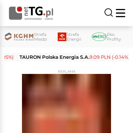
Strefa
Strefa
Eko
Miedzi
Energii
Profity
5%)
TAURON Polska Energia S.A.
9.09 PLN (-0.14%)
En
REKLAMA