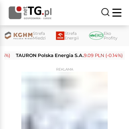
Strefa
Strefa
Eko
Miedzi
Energii
Profity
)
TAURON Polska Energia S.A.
9.09 PLN (-0.14%)
Ene
REKLAMA