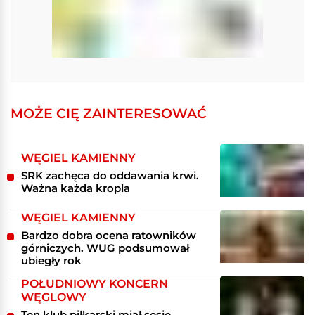
MOŻE CIĘ ZAINTERESOWAĆ
WĘGIEL KAMIENNY
SRK zachęca do oddawania krwi.
Ważna każda kropla
WĘGIEL KAMIENNY
Bardzo dobra ocena ratowników
górniczych. WUG podsumował
ubiegły rok
POŁUDNIOWY KONCERN
WĘGLOWY
Ten klub piłkarski miał sesję