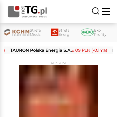
Strefa
Strefa
Eko
Miedzi
Energii
Profity
TAURON Polska Energia S.A.
9.09 PLN (-0.14%)
Enea S
REKLAMA