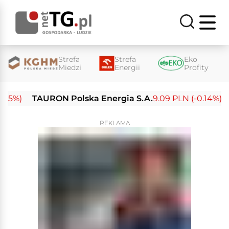
Strefa
Strefa
Eko
Miedzi
Energii
Profity
%)
TAURON Polska Energia S.A.
9.09 PLN (-0.14%)
En
REKLAMA