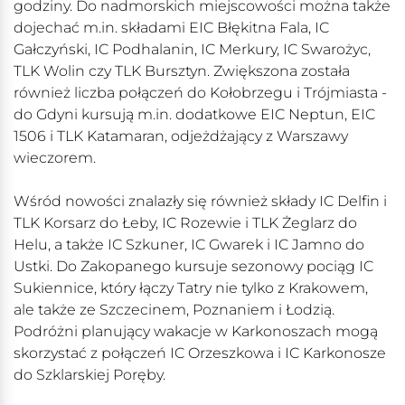
godziny. Do nadmorskich miejscowości można także
dojechać m.in. składami EIC Błękitna Fala, IC
Gałczyński, IC Podhalanin, IC Merkury, IC Swarożyc,
TLK Wolin czy TLK Bursztyn. Zwiększona została
również liczba połączeń do Kołobrzegu i Trójmiasta -
do Gdyni kursują m.in. dodatkowe EIC Neptun, EIC
1506 i TLK Katamaran, odjeżdżający z Warszawy
wieczorem.
Wśród nowości znalazły się również składy IC Delfin i
TLK Korsarz do Łeby, IC Rozewie i TLK Żeglarz do
Helu, a także IC Szkuner, IC Gwarek i IC Jamno do
Ustki. Do Zakopanego kursuje sezonowy pociąg IC
Sukiennice, który łączy Tatry nie tylko z Krakowem,
ale także ze Szczecinem, Poznaniem i Łodzią.
Podróżni planujący wakacje w Karkonoszach mogą
skorzystać z połączeń IC Orzeszkowa i IC Karkonosze
do Szklarskiej Poręby.