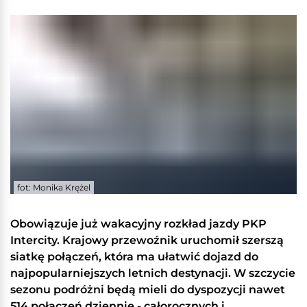
fot: Monika Krężel
Obowiązuje już wakacyjny rozkład jazdy PKP
Intercity. Krajowy przewoźnik uruchomił szerszą
siatkę połączeń, która ma ułatwić dojazd do
najpopularniejszych letnich destynacji. W szczycie
sezonu podróżni będą mieli do dyspozycji nawet
514 połączeń dziennie - całorocznych i