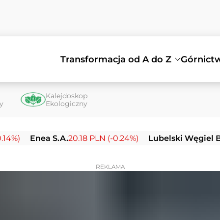
Transformacja od A do Z
Górnict
Kalejdoskop
ty
Ekologiczny
nea S.A.
20.18 PLN (-0.24%)
Lubelski Węgiel Bogdanka
REKLAMA