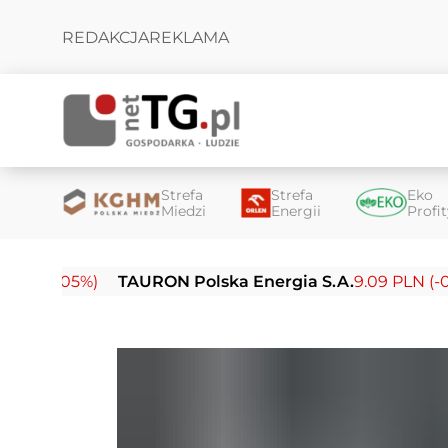
REDAKCJA
REKLAMA
Strefa
Strefa
Eko
Miedzi
Energii
Profi
05%)
TAURON Polska Energia S.A.
9.09 PLN (-0.14%)
E