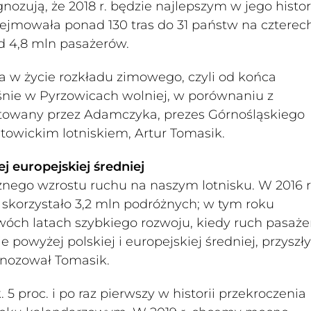
ozują, że 2018 r. będzie najlepszym w jego histori
obejmowała ponad 130 tras do 31 państw na czterec
d 4,8 mln pasażerów.
a w życie rozkładu zimowego, czyli od końca
ośnie w Pyrzowicach wolniej, w porównaniu z
ytowany przez Adamczyka, prezes Górnośląskiego
towickim lotniskiem, Artur Tomasik.
 europejskiej średniej
nego wzrostu ruchu na naszym lotnisku. W 2016 r.
 skorzystało 3,2 mln podróżnych; w tym roku
wóch latach szybkiego rozwoju, kiedy ruch pasaże
owyżej polskiej i europejskiej średniej, przyszły
agnozował Tomasik.
5 proc. i po raz pierwszy w historii przekroczenia