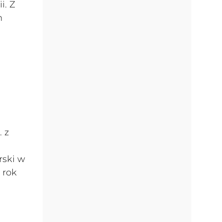
i. Z
h
 z
rski w
 rok