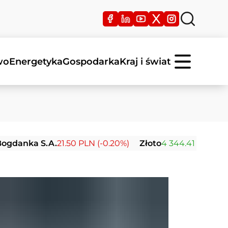
wo
Energetyka
Gospodarka
Kraj i świat
 S.A.
21.50 PLN (-0.20%)
Złoto
4 344.41 USD (+2.45%)
S