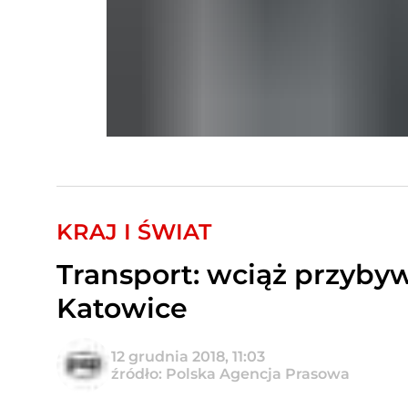
KRAJ I ŚWIAT
Transport: wciąż przyby
Katowice
12 grudnia 2018, 11:03
źródło: Polska Agencja Prasowa