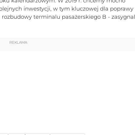
 roku kalendarzowym. W 2019 r. chcemy mocno
kolejnych inwestycji, w tym kluczowej dla poprawy
 rozbudowy terminalu pasażerskiego B - zasygna
REKLAMA