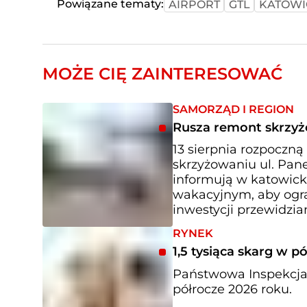
Powiązane tematy:
AIRPORT
GTL
KATOWI
MOŻE CIĘ ZAINTERESOWAĆ
SAMORZĄD I REGION
Rusza remont skrzyż
13 sierpnia rozpoczną
skrzyżowaniu ul. Pane
informują w katowick
wakacyjnym, aby ogra
inwestycji przewidzia
RYNEK
1,5 tysiąca skarg w p
Państwowa Inspekcja
półrocze 2026 roku.