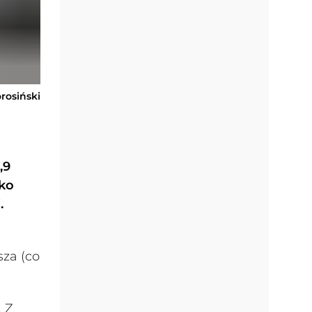
orosiński
,9
sko
.
sza (co
. Z