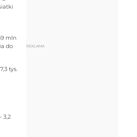
iatki
59 mln
ia do
REKLAMA
,3 tys.
- 3,2