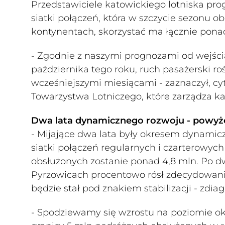
Przedstawiciele katowickiego lotniska progn
siatki połączeń, która w szczycie sezonu 
kontynentach, skorzystać ma łącznie pona
- Zgodnie z naszymi prognozami od wejści
października tego roku, ruch pasażerski r
wcześniejszymi miesiącami - zaznaczył, c
Towarzystwa Lotniczego, które zarządza ka
Dwa lata dynamicznego rozwoju - powyżej
- Mijające dwa lata były okresem dynamicz
siatki połączeń regularnych i czarterowych
obsłużonych zostanie ponad 4,8 mln. Po d
Pyrzowicach procentowo rósł zdecydowanie p
będzie stał pod znakiem stabilizacji - zdi
- Spodziewamy się wzrostu na poziomie ok. 