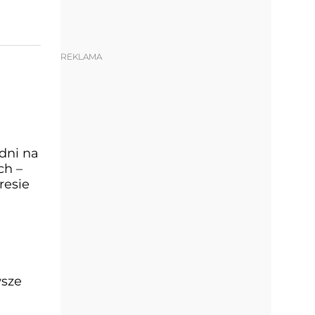
REKLAMA
dni na
ch –
resie
wsze