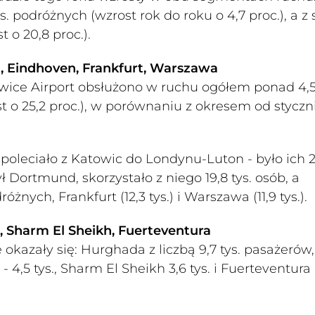
 podróżnych (wzrost rok do roku o 4,7 proc.), a z s
 o 20,8 proc.).
, Eindhoven, Frankfurt, Warszawa
owice Airport obsłużono w ruchu ogółem ponad 4,
st o 25,2 proc.), w porównaniu z okresem od styczn
leciało z Katowic do Londynu-Luton - było ich 27
Dortmund, skorzystało z niego 19,8 tys. osób, a
óżnych, Frankfurt (12,3 tys.) i Warszawa (11,9 tys.).
, Sharm El Sheikh, Fuerteventura
okazały się: Hurghada z liczbą 9,7 tys. pasażerów,
 4,5 tys., Sharm El Sheikh 3,6 tys. i Fuerteventura 