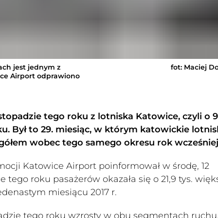
ch jest jednym z
fot: Maciej D
ice Airport odprawiono
stopadzie tego roku z lotniska Katowice, czyli o 9
ku. Był to 29. miesiąc, w którym katowickie lotni
gółem wobec tego samego okresu rok wcześniej
mocji Katowice Airport poinformował w środę, 12
e tego roku pasażerów okazała się o 21,9 tys. więk
 jedenastym miesiącu 2017 r.
padzie tego roku wzrosty w obu segmentach ruchu