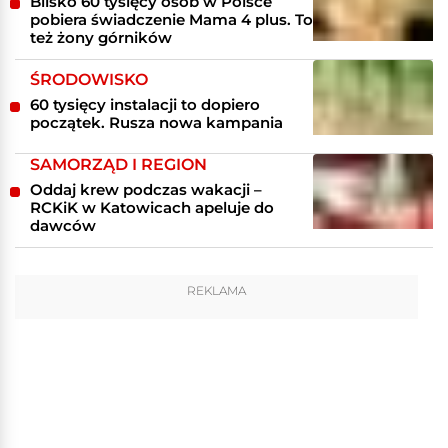
Blisko 60 tysięcy osób w Polsce
pobiera świadczenie Mama 4 plus. To
też żony górników
ŚRODOWISKO
60 tysięcy instalacji to dopiero
początek. Rusza nowa kampania
SAMORZĄD I REGION
Oddaj krew podczas wakacji –
RCKiK w Katowicach apeluje do
dawców
REKLAMA