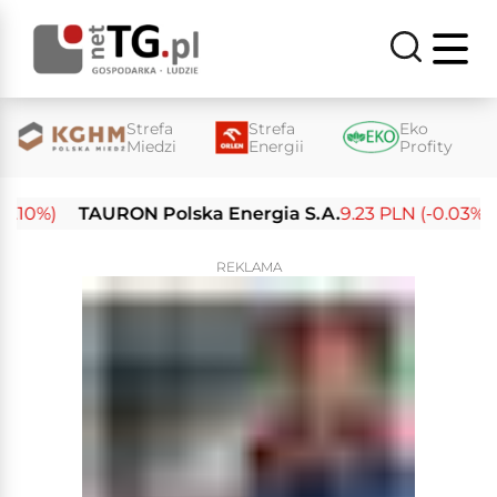
Strefa
Strefa
Eko
Miedzi
Energii
Profity
0%)
TAURON Polska Energia S.A.
9.23 PLN (-0.03%)
En
REKLAMA