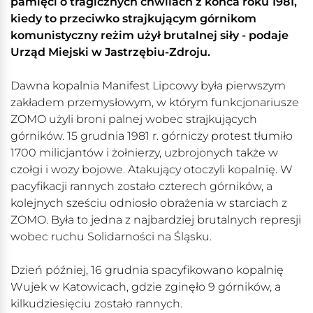
pamięci o tragicznych chwilach z końca roku 1981,
kiedy to przeciwko strajkującym górnikom
komunistyczny reżim użył brutalnej siły - podaje
Urząd Miejski w Jastrzębiu-Zdroju.
Dawna kopalnia Manifest Lipcowy była pierwszym
zakładem przemysłowym, w którym funkcjonariusze
ZOMO użyli broni palnej wobec strajkujących
górników. 15 grudnia 1981 r. górniczy protest tłumiło
1700 milicjantów i żołnierzy, uzbrojonych także w
czołgi i wozy bojowe. Atakujący otoczyli kopalnię. W
pacyfikacji rannych zostało czterech górników, a
kolejnych sześciu odniosło obrażenia w starciach z
ZOMO. Była to jedna z najbardziej brutalnych represji
wobec ruchu Solidarności na Śląsku.
Dzień później, 16 grudnia spacyfikowano kopalnię
Wujek w Katowicach, gdzie zginęło 9 górników, a
kilkudziesięciu zostało rannych.