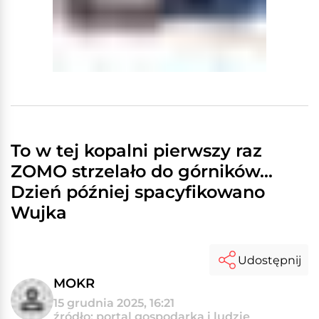
To w tej kopalni pierwszy raz
ZOMO strzelało do górników...
Dzień później spacyfikowano
Wujka
Udostępnij
MOKR
15 grudnia 2025, 16:21
źródło: portal gospodarka i ludzie