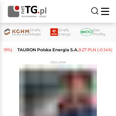
Strefa
Strefa
Eko
Miedzi
Energii
Profity
9%)
TAURON Polska Energia S.A.
9.27 PLN (-0.14%)
En
REKLAMA