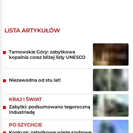
LISTA ARTYKUŁÓW
Tarnowskie Góry: zabytkowa
kopalnia coraz bliżej listy UNESCO
Niezawodna od stu lat!
KRAJ I ŚWIAT
Zabytki: podsumowano tegoroczną
Industriadę
PO SZYCHCIE
Konkurs: zabytkowe wieże szybowe