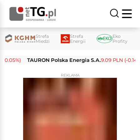
Strefa
Strefa
Eko
Miedzi
Energii
Profity
0.05%)
TAURON Polska Energia S.A.
9.09 PLN (-0.14%)
REKLAMA