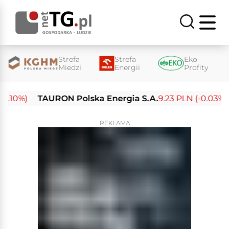
Strefa
Strefa
Eko
Miedzi
Energii
Profity
.10%)
TAURON Polska Energia S.A.
9.23 PLN (-0.03%)
REKLAMA