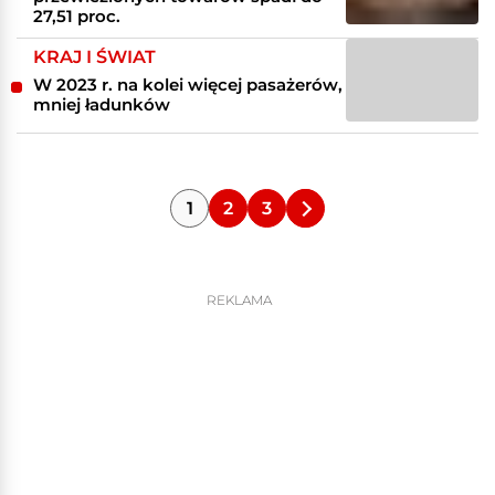
27,51 proc.
KRAJ I ŚWIAT
W 2023 r. na kolei więcej pasażerów,
mniej ładunków
1
2
3
REKLAMA