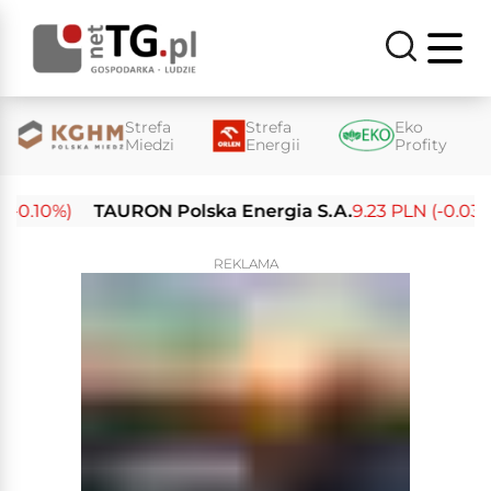
Strefa
Strefa
Eko
Miedzi
Energii
Profity
-0.10%)
TAURON Polska Energia S.A.
9.23 PLN (-0.03%)
REKLAMA