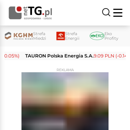
Strefa
Strefa
Eko
Miedzi
Energii
Profity
-0.05%)
TAURON Polska Energia S.A.
9.09 PLN (-0.14%)
REKLAMA