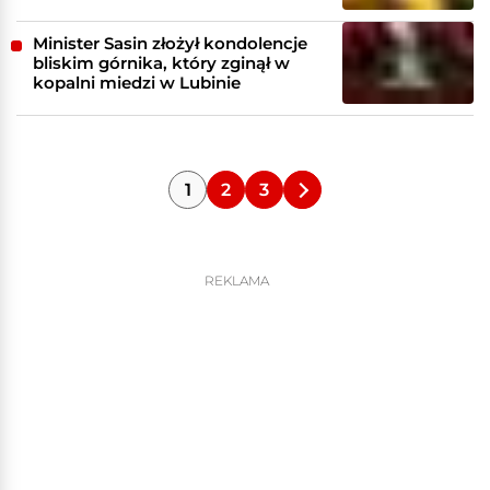
Minister Sasin złożył kondolencje
bliskim górnika, który zginął w
kopalni miedzi w Lubinie
1
2
3
REKLAMA