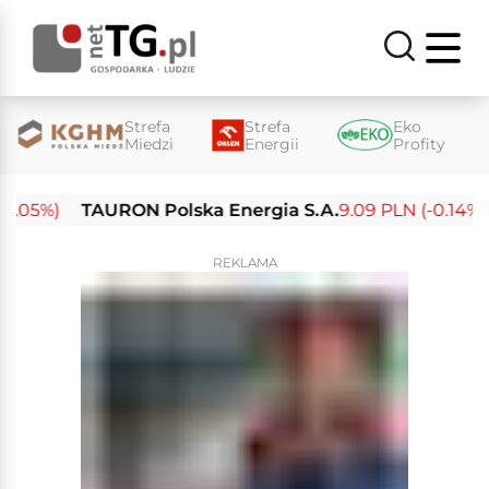
Strefa
Strefa
Eko
Miedzi
Energii
Profity
05%)
TAURON Polska Energia S.A.
9.09 PLN (-0.14%)
REKLAMA