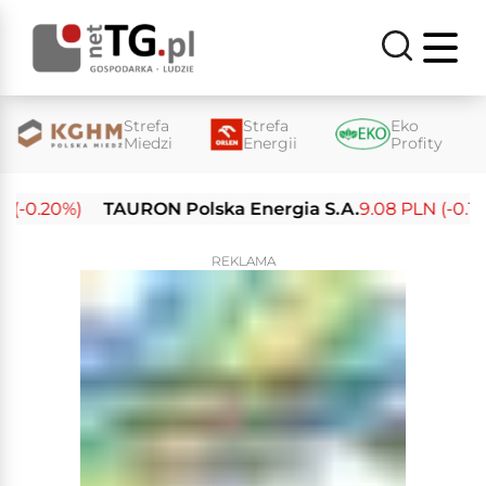
Strefa
Strefa
Eko
Miedzi
Energii
Profity
-0.20%)
TAURON Polska Energia S.A.
9.08 PLN (-0.15%)
REKLAMA