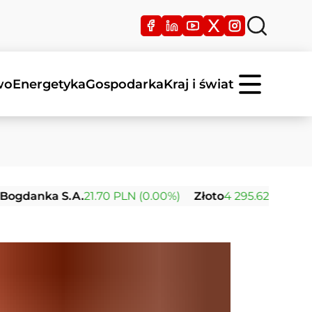
wo
Energetyka
Gospodarka
Kraj i świat
nka S.A.
21.70 PLN (0.00%)
Złoto
4 295.62 USD (+1.30%)