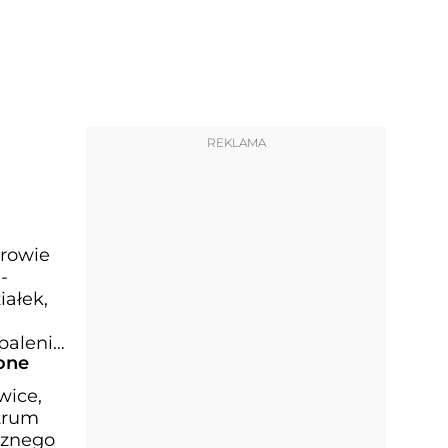
REKLAMA
urowie
-
ałek,
paleniu
one
wice,
ntrum
cznego