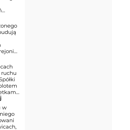
ń
ożonego
budują
h
rejonie
icach
 ruchu
Spółki
molotem
retkami
j
u w
 niego
dowani
wicach,