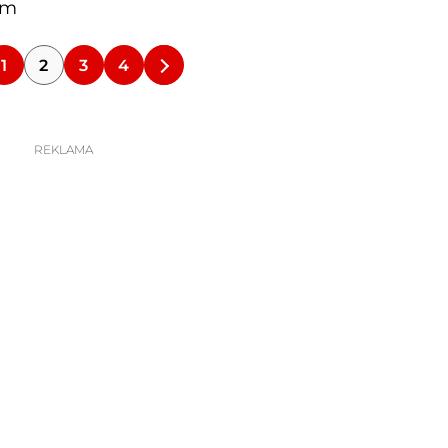
em
1
2
3
4
REKLAMA