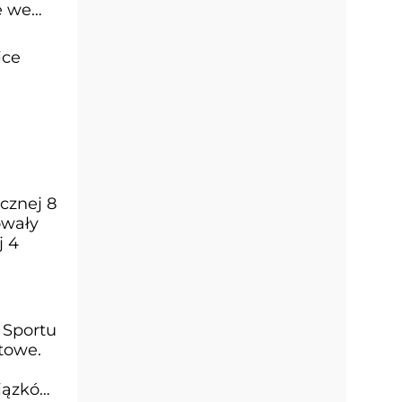
e we
ice
cznej 8
owały
j 4
 Sportu
towe.
iązków