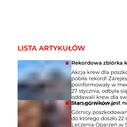
LISTA ARTYKUŁÓW
Rekordowa zbiórka 
Akcja krew dla posz
pobiła rekord! Zareje
poinformowały w med
27 stycznia, odbyła s
oddawali krew dla s
Stan górników jest 
metanu w ruchu
Górnicy poszkodowani
do którego doszło 22 
Leczenia Oparzeń w S