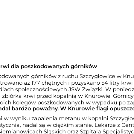
krwi dla poszkodowanych górników
kodowanych górników z ruchu Szczygłowice w Kn
strowano aż 177 chętnych i pozyskano 54 litry krwi 
iach społecznościowych JSW Związki. W poniedzi
ię zbiórka krwi przed kopalnią w Knurowie. Górnicy
woich kolegów poszkodowanych w wypadku po za
nadal bardzo poważny. W Knurowie flagi opuszcz
 w wyniku zapalenia metanu w kopalni Szczygło
stycznia, nadal są w ciężkim stanie. Lekarze z Ce
iemianowicach Śląskich oraz Szpitala Specjalisty