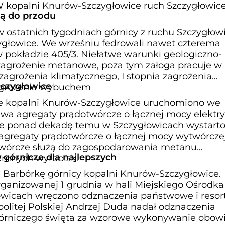
W kopalni Knurów-Szczygłowice ruch Szczygłowic
ą do przodu
w ostatnich tygodniach górnicy z ruchu Szczygłow
głowice. We wrześniu fedrowali nawet czterema
w pokładzie 405/3. Niełatwe warunki geologiczno-
zagrożenie metanowe, poza tym załoga pracuje w
zagrożenia klimatycznego, I stopnia zagrożenia
czygłowice
zagrożenia wybuchem
e kopalni Knurów-Szczygłowice uruchomiono we
dwa agregaty prądotwórcze o łącznej mocy elektry
e ponad dekadę temu w Szczygłowicach wystart
 agregaty prądotwórcze o łącznej mocy wytwórcze
wórcze służą do zagospodarowania metanu
 górnicze dla najlepszych
emnych wyrobisk.
i Barbórkę górnicy kopalni Knurów-Szczygłowice.
ganizowanej 1 grudnia w hali Miejskiego Ośrodka
łowicach wręczono odznaczenia państwowe i resor
olitej Polskiej Andrzej Duda nadał odznaczenia
górniczego święta za wzorowe wykonywanie obow