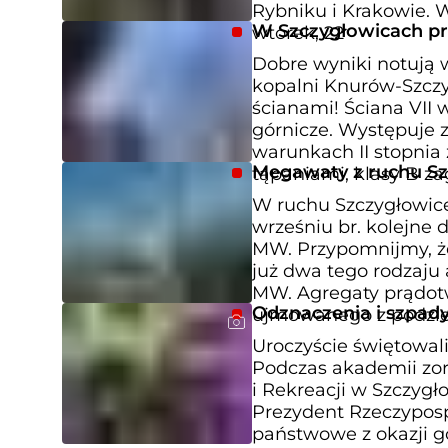
Rybniku i Krakowie. 
W Szczygłowicach pr
wtorek, 22
Dobre wyniki notują 
kopalni Knurów-Szczy
ścianami! Ściana VII 
górnicze. Występuje 
warunkach II stopnia 
Megawaty z ruchu Sz
tąpaniami, klasy B 
W ruchu Szczygłowic
wrześniu br. kolejne 
MW. Przypomnijmy, ż
już dwa tego rodzaju
MW. Agregaty prądot
Odznaczenia i szpady
ujmowanego z podzi
Uroczyście świętowal
Podczas akademii zor
i Rekreacji w Szczyg
Prezydent Rzeczyposp
państwowe z okazji 