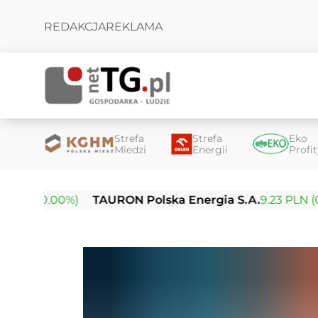
REDAKCJA
REKLAMA
Strefa
Strefa
Eko
Miedzi
Energii
Profi
(0.00%)
TAURON Polska Energia S.A.
9.23 PLN (0.00%)