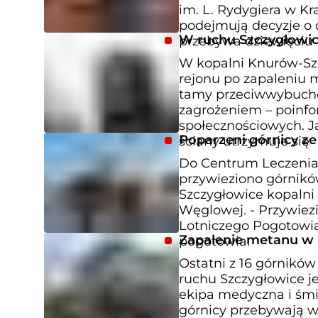
im. L. Rydygiera w Kra
podejmują decyzje o
W ruchu Szczygłowic
przebywa dziewięciu
W kopalni Knurów-Szc
rejonu po zapaleniu m
tamy przeciwwybuchow
zagrożeniem – poinf
społecznościowych. J
Poparzeni górnicy ze
ściany utrzymuje się
Do Centrum Leczenia 
przywieziono górnikó
Szczygłowice kopalni 
Węglowej. - Przywiez
Lotniczego Pogotowi
Zapalenie metanu w r
pogotowia.
Ostatni z 16 górnik
ruchu Szczygłowice j
ekipa medyczna i śmi
górnicy przebywają w 