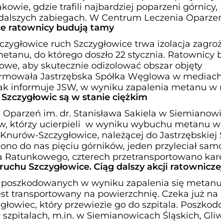
kowie, gdzie trafili najbardziej poparzeni górnicy,
 dalszych zabiegach. W Centrum Leczenia Oparze
e ratownicy budują tamy
zygłowice ruch Szczygłowice trwa izolacja zagr
etanu, do którego doszło 22 stycznia. Ratownicy 
e, aby skutecznie odizolować obszar objęty
ormowała Jastrzębska Spółka Węglowa w mediac
ak informuje JSW, w wyniku zapalenia metanu w 
 Szczygłowic są w stanie ciężkim
Oparzeń im. dr. Stanisława Sakiela w Siemianow
w, którzy ucierpieli w wyniku wybuchu metanu w
Knurów-Szczygłowice, należącej do Jastrzębskiej 
iono do nas pięciu górników, jeden przyleciał sa
a Ratunkowego, czterech przetransportowano ka
uchu Szczygłowice. Ciąg dalszy akcji ratownicze
ów poszkodowanych w wyniku zapalenia się metan
est transportowany na powierzchnię. Czeka już na
głowiec, który przewiezie go do szpitala. Poszko
szpitalach, m.in. w Siemianowicach Śląskich, Gli