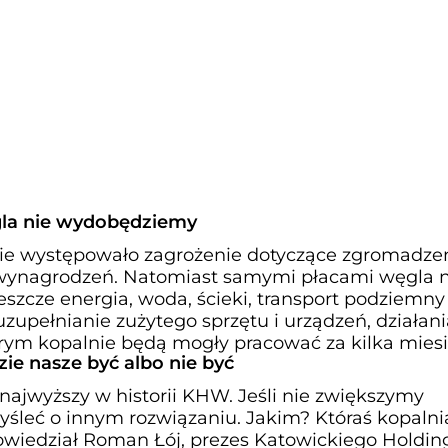
la nie wydobędziemy
nie występowało zagrożenie dotyczące zgromadze
wynagrodzeń. Natomiast samymi płacami węgla n
szcze energia, woda, ścieki, transport podziemny 
zupełnianie zużytego sprzętu i urządzeń, działani
órym kopalnie będą mogły pracować za kilka miesi
ie nasze być albo nie być
najwyższy w historii KHW. Jeśli nie zwiększymy
śleć o innym rozwiązaniu. Jakim? Któraś kopalni
owiedział Roman Łój, prezes Katowickiego Holdin