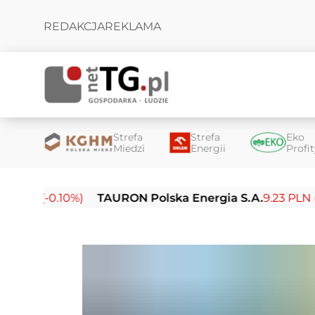
REDAKCJA
REKLAMA
Strefa
Strefa
Eko
Miedzi
Energii
Profi
N (-0.10%)
TAURON Polska Energia S.A.
9.23 PLN (-0.03