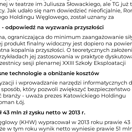
ej w teatrze im Juliusza Słowackiego, ale TG już 
y. Jak udało się nam dowiedzieć nieoficjalnie, R
iego Holdingu Węglowego, został uznany za
a - odpowiedź na wyzwania przyszłości
na, ograniczająca do minimum zaangażowanie sił
Jej produkt finalny widoczny jest dopiero na powier
tna kopalnia przyszłości. O teoretycznych założeni
przykładach jej zastosowania w praktyce dyskutowa
stnicy sesji plenarnej XXIII Szkoły Eksploatacji
ne technologie a obniżanie kosztów
zacji i wprowadzanie narzędzi informatycznych 
o sposób, który pozwoli zwiększyć bezpieczeństwo 
 branży - uważa prezes Katowickiego Holdingu
man Łój.
43 mln zł zysku netto w 2013 r.
ęglowy (KHW) wypracował w 2013 roku prawie 43 
 że w tym roku wynik netto wyniesie prawie 51 mln 