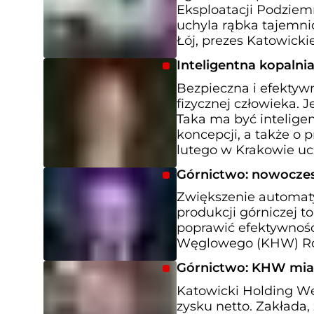
Eksploatacji Podziemn
uchyla rąbka tajemnic
Łój, prezes Katowick
Inteligentna kopalni
Bezpieczna i efektyw
fizycznej człowieka. 
Taka ma być inteligen
koncepcji, a także o 
lutego w Krakowie ucze
Górnictwo: nowoczes
Zwiększenie automaty
produkcji górniczej t
poprawić efektywność
Węglowego (KHW) Ro
Górnictwo: KHW miał 
Katowicki Holding W
zysku netto. Zakłada,