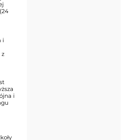
ej
(24
 i
 z
st
yższa
ójna i
ngu
zkoły