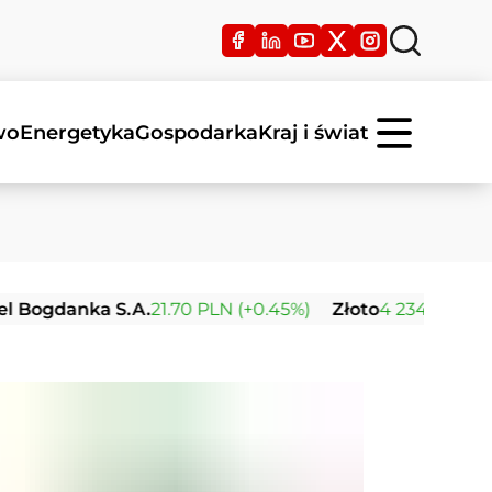
wo
Energetyka
Gospodarka
Kraj i świat
gdanka S.A.
21.70 PLN (+0.45%)
Złoto
4 234.57 USD (0.0