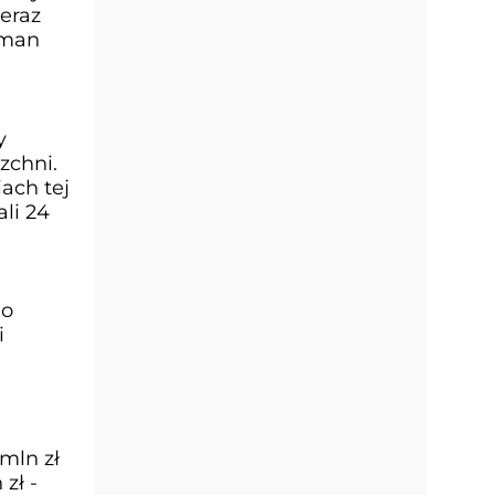
teraz
oman
y
zchni.
ach tej
li 24
do
i
mln zł
zł -