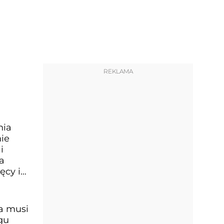
REKLAMA
nia
ie
i
a
ęcy i
a musi
gu