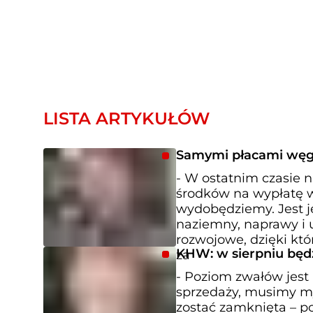
LISTA ARTYKUŁÓW
Samymi płacami węg
- W ostatnim czasie 
środków na wypłatę 
wydobędziemy. Jest je
naziemny, naprawy i u
rozwojowe, dzięki kt
KHW: w sierpniu będz
za
- Poziom zwałów jest 
sprzedaży, musimy my
zostać zamknięta – p