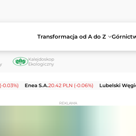
Transformacja od A do Z
Górnict
Kalejdoskop
ty
Ekologiczny
%)
Enea S.A.
20.42 PLN (-0.06%)
Lubelski Węgiel Bo
REKLAMA