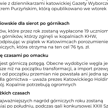
e z dziennikarzami katowickiej Gazety Wyborcz
trem Purzyńskim, którą opublikowano we wtorek 
owskie dla sierot po górnikach
ów, które przez rok zostaną wypłacone 19 uczniom
 górników, którzy zginęli w kopalniach KHW,
podpisując w piątek w Katowimcach porozumienie
zych, która otrzyma na ten cel 76 tys. zł.
ię czasami po omacku
 jest górniczą potęgą. Obecne wydobycie węgla je
sze niż na początku transformacji, a import przew
że od początku przemian nie powstała ani jedna sp
 dla górnictwa – uważa prezes Katowickiego Holdi
. Kopalnie potrzebują ogromnych
żkich czasach
ajważniejszych nagród górniczych roku zostaną
siaj po południu, podczas gali konkursowej XXIII S