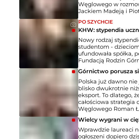
Węglowego w rozmowi
Jackiem Madeją i Pio
PO SZYCHCIE
KHW: stypendia uczni
Nowy rodzaj stypendi
studentom - dzieciom
ufundowała spółka, 
Fundacją Rodzin Górnic
Górnictwo porusza s
Polska już dawno nie
blisko dwukrotnie niż
eksport. To dlatego, 
całościowa strategia
Węglowego Roman Łój
Wielcy wygrani w cię
Wprawdzie laureaci n
ogłoszeni dopiero dzi