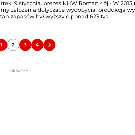
tek, 9 stycznia, prezes KHW Roman Łój.- W 2013 
śmy założenia dotyczące wydobycia, produkcja wy
Stan zapasów był wyższy o ponad 623 tys.,
1
2
3
4
REKLAMA