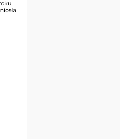
roku
niosła