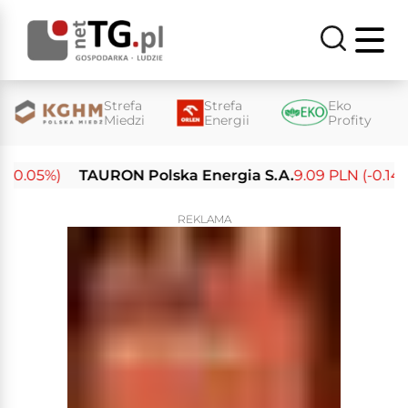
Strefa
Strefa
Eko
Miedzi
Energii
Profity
0.05%)
TAURON Polska Energia S.A.
9.09 PLN (-0.14%)
REKLAMA