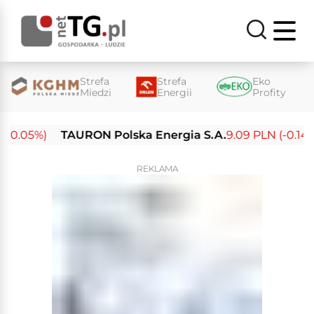
Strefa
Strefa
Eko
Miedzi
Energii
Profity
0.05%)
TAURON Polska Energia S.A.
9.09 PLN (-0.14%)
REKLAMA