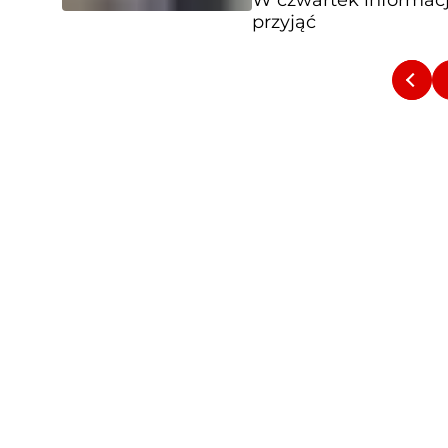
W czwartek informacja
przyjąć