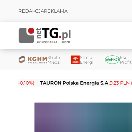
REDAKCJA
REKLAMA
Strefa
Strefa
Eko
Miedzi
Energii
Profi
 (-0.10%)
TAURON Polska Energia S.A.
9.23 PLN (-0.03