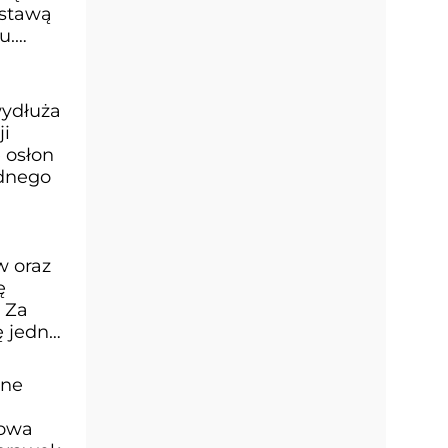
ustawą
u.
wydłuża
ji
 osłon
ędnego
w oraz
ę
 Za
ę jedna
rne
cowa