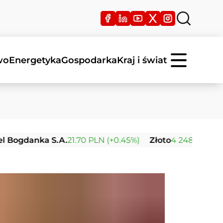
wo
Energetyka
Gospodarka
Kraj i świat
gdanka S.A.
21.70 PLN (+0.45%)
Złoto
4 248.24 USD (+0.