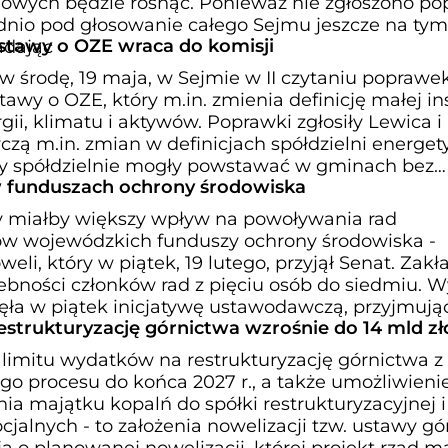
owych będzie rosnąć. Ponieważ nie zgłoszono po
ednio pod głosowanie całego Sejmu jeszcze na tym
ustawy o OZE wraca do komisji
adając
 środę, 19 maja, w Sejmie w II czytaniu poprawek
tawy o OZE, który m.in. zmienia definicję małej ins
gii, klimatu i aktywów. Poprawki zgłosiły Lewica i
zą m.in. zmian w definicjach spółdzielni energety
by spółdzielnie mogły powstawać w gminach bez
 funduszach ochrony środowiska
y miałby większy wpływ na powoływania rad
ów wojewódzkich funduszy ochrony środowiska -
eli, który w piątek, 19 lutego, przyjął Senat. Zak
zebności członków rad z pięciu osób do siedmiu. 
ęła w piątek inicjatywę ustawodawczą, przyjmują
strukturyzację górnictwa wzrośnie do 14 mld zł
limitu wydatków na restrukturyzację górnictwa z 
ego procesu do końca 2027 r., a także umożliwieni
a majątku kopalń do spółki restrukturyzacyjnej i
cjalnych - to założenia nowelizacji tzw. ustawy gór