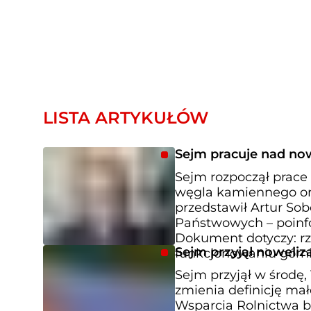
LISTA ARTYKUŁÓW
Sejm pracuje nad no
Sejm rozpoczął prace
węgla kamiennego oraz niektór
przedstawił Artur So
Państwowych – poinfo
Dokument dotyczy: rz
Sejm przyjął noweliz
funkcjonowaniu górn
Sejm przyjął w środę, 
zmienia definicję mał
Wsparcia Rolnictwa b