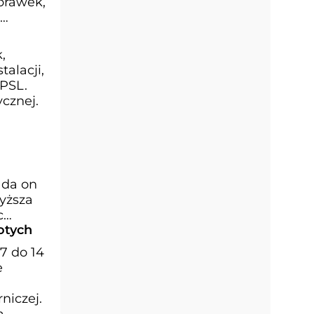
prawek,
,
talacji,
 PSL.
cznej.
łada on
Wyższa
c
otych
7 do 14
e
niczej.