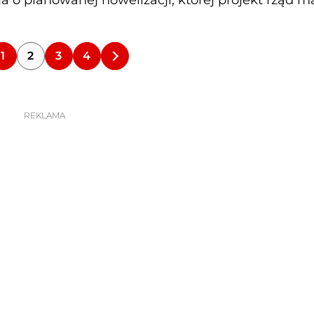
 o planowanej nowelizacji, której projekt rząd m
1
2
3
4
REKLAMA