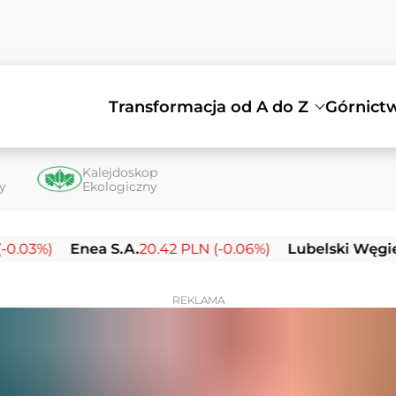
Transformacja od A do Z
Górnict
Kalejdoskop
ty
Ekologiczny
%)
Enea S.A.
20.42 PLN (-0.06%)
Lubelski Węgiel Bo
REKLAMA