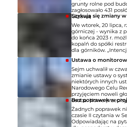
grunty rolne pod bud
zagłosowało 431 posłó
Szykują się zmiany w
Ustawa
We wtorek, 20 lipca, 
górniczej - wynika z
do końca 2023 r. moż
kopalń do spółki rest
dla górników. „Inten
Ustawa o monitorowa
Sejm uchwalił w czwa
zmianie ustawy o sys
niektórych innych ust
Narodowego Celu Red
przyjęciem noweli gło
Bez poprawek w proj
osoba. Nowe przepisy
Żadnych poprawek nie
czasie II czytania w 
Odpowiadając na pyta