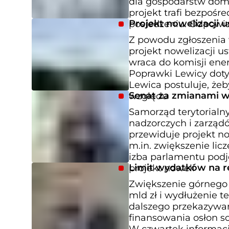
dla gospodarstw dom
projekt trafi bezpośr
Projekt nowelizacji 
posiedzeniu. Odpowi
Z powodu zgłoszenia w
projekt nowelizacji us
wraca do komisji ener
Poprawki Lewicy dotyc
Lewica postuluje, że
Senat za zmianami w
względu
Samorząd terytorialn
nadzorczych i zarząd
przewiduje projekt now
m.in. zwiększenie lic
izba parlamentu podj
Limit wydatków na re
projekt noweli
Zwiększenie górnego 
mld zł i wydłużenie t
dalszego przekazywani
finansowania osłon so