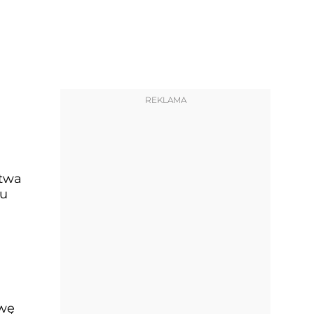
REKLAMA
ctwa
awę