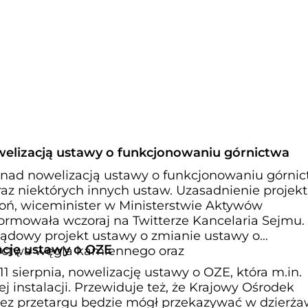
welizacją ustawy o funkcjonowaniu górnictwa
 nad nowelizacją ustawy o funkcjonowaniu górni
ych innych ustaw. Uzasadnienie projektu
boń, wiceminister w Ministerstwie Aktywów
rmowała wczoraj na Twitterze Kancelaria Sejmu.
ądowy projekt ustawy o zmianie ustawy o
ację ustawy o OZE
ictwa węgla kamiennego oraz
11 sierpnia, nowelizację ustawy o OZE, która m.in.
ej instalacji. Przewiduje też, że Krajowy Ośrodek
ez przetargu będzie mógł przekazywać w dzierż