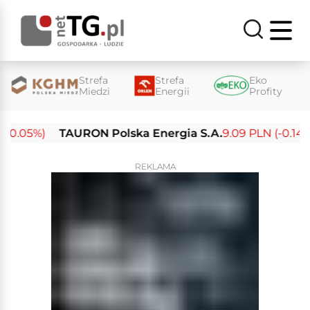
Strefa
Strefa
Eko
Miedzi
Energii
Profity
0.05%)
TAURON Polska Energia S.A.
9.09 PLN (-0.14%)
REKLAMA