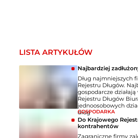
LISTA ARTYKUŁÓW
Najbardziej zadłużon
Dług najmniejszych f
Rejestru Długów. Naj
gospodarcze działają
Rejestru Długów Biur
jednoosobowych dział
GOSPODARKA
dług
Do Krajowego Rejest
kontrahentów
Zagraniczne firmy zal