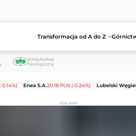
Transformacja od A do Z
Górnict
Kalejdoskop
ty
Ekologiczny
Enea S.A.
20.18 PLN (-0.24%)
Lubelski Węgiel Bogda
REKLAMA