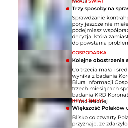
KRAJ I ŚWIAT
temu
Trzy sposoby na spr
Sprawdzanie kontrahen
pory jeszcze nie miał
podejmiesz współprac
decyzja, która zamias
do powstania proble
GOSPODARKA
Kolejne obostrzenia 
Co trzecia mała i śre
wynika z badania Kor
Biura Informacji Gosp
trzech miesiącach spo
badania KRD KoronaBi
KRAJ I ŚWIAT
mimo trudnej
Większość Polaków u
Blisko co czwarty Pol
przyznaje, że zdarzył