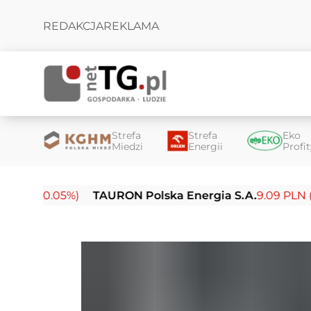
REDAKCJA
REKLAMA
Strefa
Strefa
Eko
Miedzi
Energii
Profi
-0.05%)
TAURON Polska Energia S.A.
9.09 PLN (-0.14%)