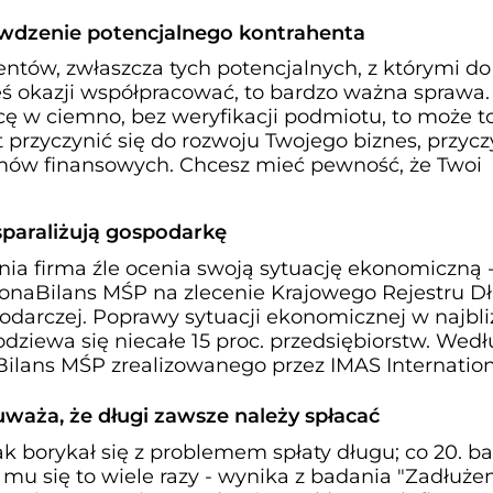
awdzenie potencjalnego kontrahenta
tów, zwłaszcza tych potencjalnych, z którymi do 
eś okazji współpracować, to bardzo ważna sprawa. 
ę w ciemno, bez weryfikacji podmiotu, to może t
t przyczynić się do rozwoju Twojego biznes, przycz
mów finansowych. Chcesz mieć pewność, że Twoi
sparaliżują gospodarkę
dnia firma źle ocenia swoją sytuację ekonomiczną 
onaBilans MŚP na zlecenie Krajowego Rejestru 
odarczej. Poprawy sytuacji ekonomicznej w najbli
dziewa się niecałe 15 proc. przedsiębiorstw. Wedł
lans MŚP zrealizowanego przez IMAS Internation
waża, że długi zawsze należy spłacać
ak borykał się z problemem spłaty długu; co 20. b
o mu się to wiele razy - wynika z badania "Zadłuże