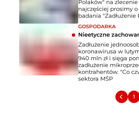
Polaków" na zlecenie
najczęściej prosimy o
badania "Zadłużenie 
GOSPODARKA
Nieetyczne zachowan
Zadłużenie jednooso
koronawirusa w lutym 
940 mln zł i sięga po
zadłużenie mikroprzed
kontrahentów. "Co cz
sektora MŚP
1