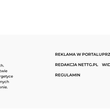
REKLAMA W PORTALU
PRZ
REDAKCJA NETTG.PL
WI
ch.
twie
REGULAMIN
rgetyce
snych
onie.