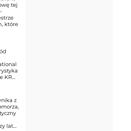
owę tej
-
strze
, które
ród
tional
rystyka
ie KRD
ynika z
omorza,
tyczny
y lata