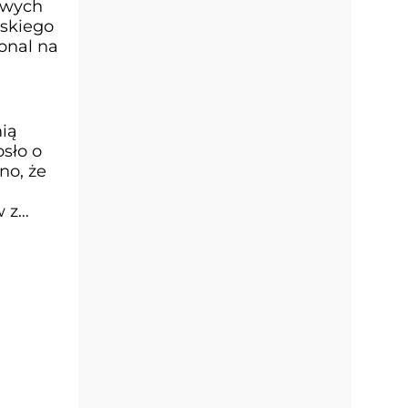
owych
lskiego
onal na
ią
sło o
no, że
w z