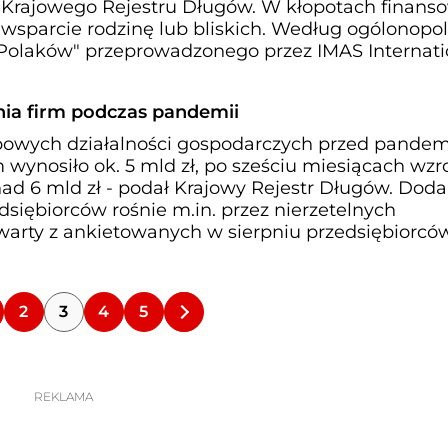
 Krajowego Rejestru Długów. W kłopotach finans
 wsparcie rodzinę lub bliskich. Według ogólonopo
Polaków" przeprowadzonego przez IMAS Internati
ia firm podczas pandemii
bowych działalności gospodarczych przed pandem
wynosiło ok. 5 mld zł, po sześciu miesiącach wzro
nad 6 mld zł - podał Krajowy Rejestr Długów. Doda
siębiorców rośnie m.in. przez nierzetelnych
warty z ankietowanych w sierpniu przedsiębiorcó
2
3
4
5
REKLAMA