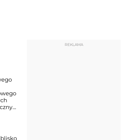
REKLAMA
owego
jowego
ych
ączny
blisko