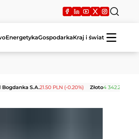
wo
Energetyka
Gospodarka
Kraj i świat
nka S.A.
21.50 PLN (-0.20%)
Złoto
4 342.26 USD (0.00%)