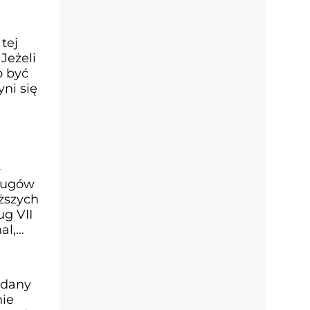
tej
Jeżeli
o być
yni się
-
Długów
ższych
ug VII
al,
adany
nie