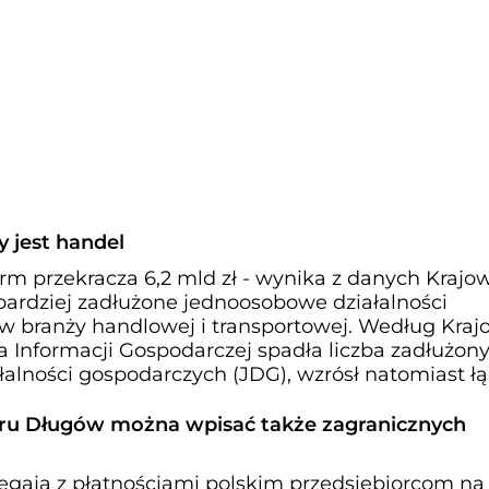
y jest handel
irm przekracza 6,2 mld zł - wynika z danych Kraj
bardziej zadłużone jednoosobowe działalności
 w branży handlowej i transportowej. Według Kra
a Informacji Gospodarczej spadła liczba zadłużon
alności gospodarczych (JDG), wzrósł natomiast ł
ru Długów można wpisać także zagranicznych
egają z płatnościami polskim przedsiębiorcom na 