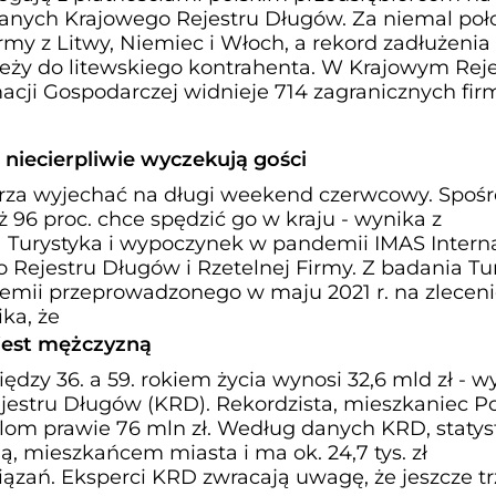
 danych Krajowego Rejestru Długów. Za niemal poł
my z Litwy, Niemiec i Włoch, a rekord zadłużenia 
leży do litewskiego kontrahenta. W Krajowym Reje
cji Gospodarczej widnieje 714 zagranicznych firm
 niecierpliwie wyczekują gości
erza wyjechać na długi weekend czerwcowy. Spoś
 96 proc. chce spędzić go w kraju - wynika z
Turystyka i wypoczynek w pandemii IMAS Interna
 Rejestru Długów i Rzetelnej Firmy. Z badania Tu
emii przeprowadzonego w maju 2021 r. na zlecen
ika, że
 jest mężczyzną
dzy 36. a 59. rokiem życia wynosi 32,6 mld zł - w
estru Długów (KRD). Rekordzista, mieszkaniec P
lom prawie 76 mln zł. Według danych KRD, statys
ą, mieszkańcem miasta i ma ok. 24,7 tys. zł
zań. Eksperci KRD zwracają uwagę, że jeszcze trz