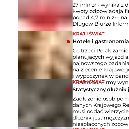
27 mln zł - wynika z
kwoty odpowiadają fir
ponad 4,7 mln zł - na
Długów Biurze Informa
KRAJ I ŚWIAT
Hotele i gastronomia
Co trzeci Polak zami
planujących wyjazd aż
najnowszego badania 
na zlecenie Krajowego
i wypoczynek w pand
KRAJ I ŚWIAT
i Rzetelnej Firmy wyn
Statystyczny dłużnik
Zadłużenie osób pomię
danych Krajowego Rej
musi oddać wierzycie
dłużnik jest mężczyzn
niespłaconych zobowią