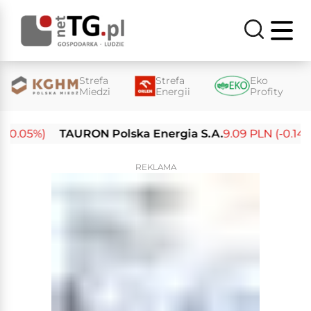
Strefa
Strefa
Eko
Miedzi
Energii
Profity
0.05%)
TAURON Polska Energia S.A.
9.09 PLN (-0.14%)
REKLAMA