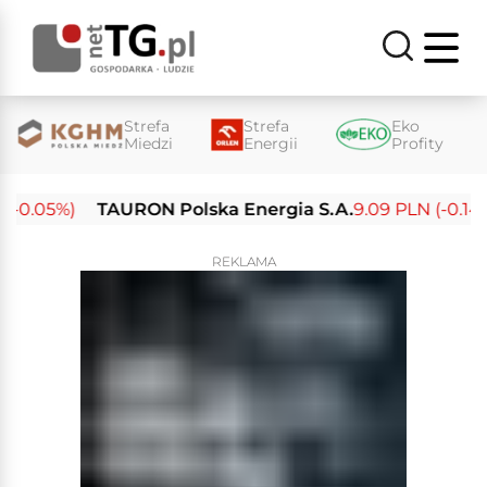
Strefa
Strefa
Eko
Miedzi
Energii
Profity
-0.05%)
TAURON Polska Energia S.A.
9.09 PLN (-0.14%)
REKLAMA