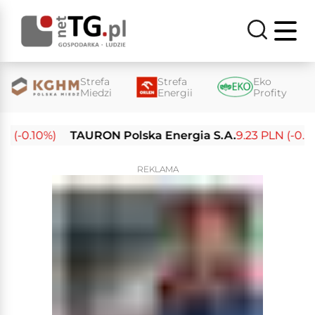
Strefa
Strefa
Eko
Miedzi
Energii
Profity
(-0.10%)
TAURON Polska Energia S.A.
9.23 PLN (-0.03%
REKLAMA