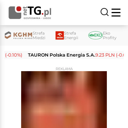
Strefa
Strefa
Eko
Miedzi
Energii
Profity
(-0.10%)
TAURON Polska Energia S.A.
9.23 PLN (-0.03%
REKLAMA