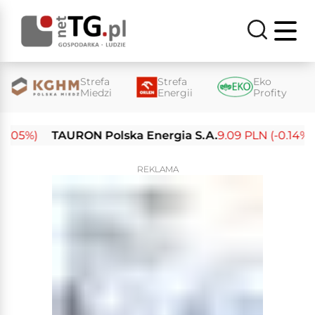
Strefa
Strefa
Eko
Miedzi
Energii
Profity
05%)
TAURON Polska Energia S.A.
9.09 PLN (-0.14%)
REKLAMA