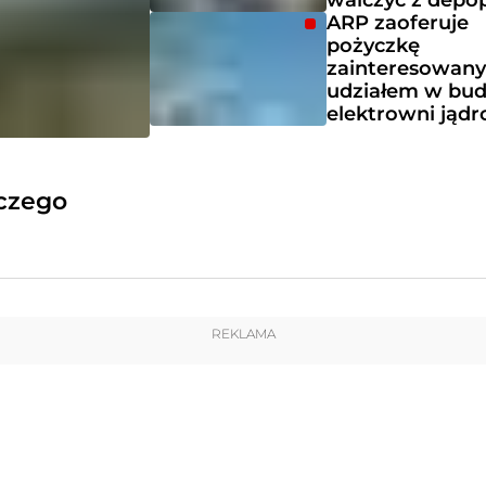
walczyć z depo
ARP zaoferuje
pożyczkę
zainteresowan
udziałem w bu
elektrowni jąd
 czego
REKLAMA