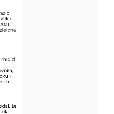
az z
półka.
2031
zielona
 mld zl
wniła,
oku -
wóch
dał, że
 dla