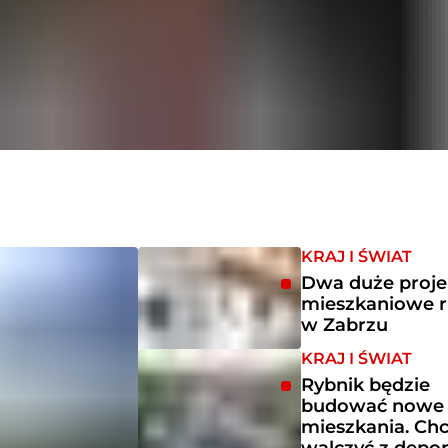
KRAJ I ŚWIAT
Dwa duże proje
mieszkaniowe r
w Zabrzu
KRAJ I ŚWIAT
Rybnik będzie
budować nowe
mieszkania. Ch