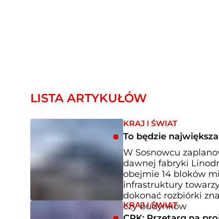
LISTA ARTYKUŁÓW
KRAJ I ŚWIAT
To będzie największ
W Sosnowcu zaplanow
dawnej fabryki Linodr
obejmie 14 bloków mi
infrastruktury towar
dokonać rozbiórki zna
KRAJ I ŚWIAT
czy budynków
CPK: Przetarg na pro