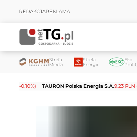
REDAKCJA
REKLAMA
Strefa
Strefa
Eko
Miedzi
Energii
Profi
N (-0.10%)
TAURON Polska Energia S.A.
9.23 PLN (-0.03