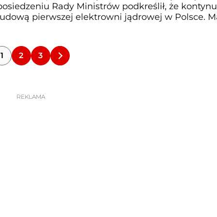
 posiedzeniu Rady Ministrów podkreślił, że konty
budową pierwszej elektrowni jądrowej w Polsce. 
1
2
3
REKLAMA