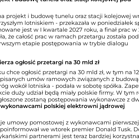
na projekt i budowę tunelu oraz stacji kolejowej wr
zyszłym lotniskiem - przekazała w poniedziałek s
ane jest w I kwartale 2027 roku, a finał prac w 
ła, że całość prac w ramach przetargu została pod
erwszym etapie postępowania w trybie dialogu
rza ogłosić przetargi na 30 mld zł
 chce ogłosić przetargi na 30 mld zł, w tym na 12
pisanych umów ramowych związanych z budową
óg wokół lotniska - podała w sobotę spółka. Zape
cie duży udział będą miały polskie firmy. W tym r
 ogłoszone zostaną postępowania wykonawcze z d
wykonawcami polskiej elektrowni jądrowej
cje umowy pomostowej z wykonawcami pierwszej
- poinformował we wtorek premier Donald Tusk. Do
ańskimi partnerami jest teraz bardziej korzystna