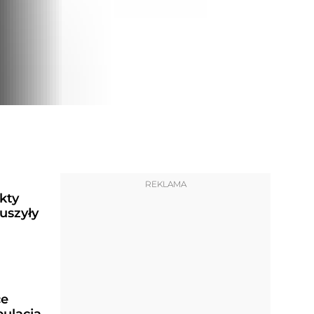
REKLAMA
kty
uszyły
ce