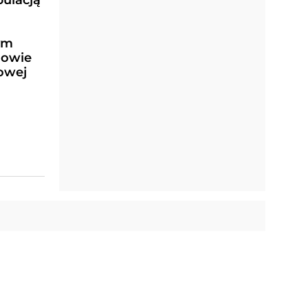
pulacją
ym
dowie
rowej