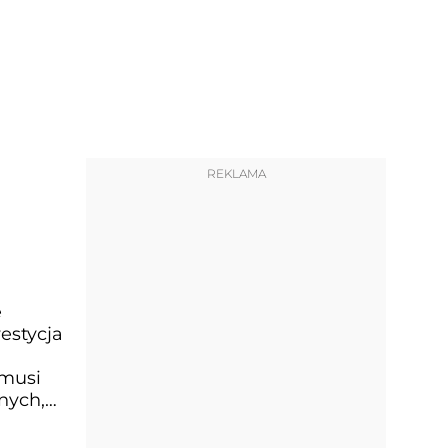
REKLAMA
e
estycja
 musi
nych,