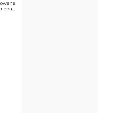
nuowane
Ma ona