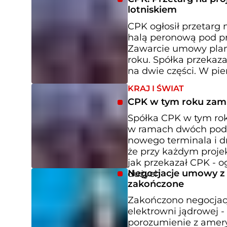
lotniskiem
CPK ogłosił przetarg 
halą peronową pod pr
Zawarcie umowy planow
roku. Spółka przekaza
na dwie części. W pi
KRAJ I ŚWIAT
CPK w tym roku zamie
Spółka CPK w tym roku
w ramach dwóch pod
nowego terminala i dr
że przy każdym projek
jak przekazał CPK -
Negocjacje umowy z 
dużych
zakończone
Zakończono negocja
elektrowni jądrowej 
porozumienie z ameryk