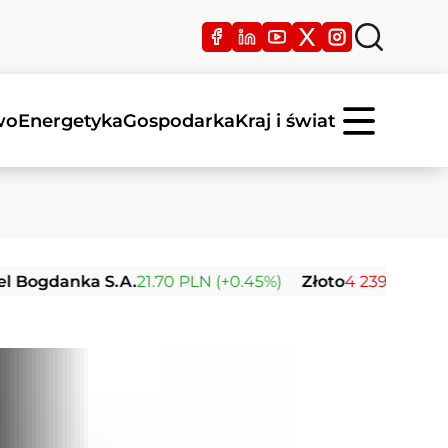
wo
Energetyka
Gospodarka
Kraj i świat
gdanka S.A.
21.70 PLN (+0.45%)
Złoto
4 239.21 USD (-0.0