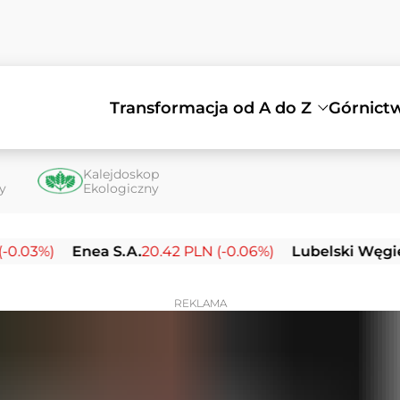
Transformacja od A do Z
Górnict
Kalejdoskop
ty
Ekologiczny
%)
Enea S.A.
20.42 PLN (-0.06%)
Lubelski Węgiel Bo
REKLAMA