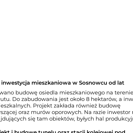
a inwestycja mieszkaniowa w Sosnowcu od lat
ano budowę osiedla mieszkaniowego na tereni
utu. Do zabudowania jest około 8 hektarów, a inw
eszkalnych. Projekt zakłada również budowę
zyszącej oraz murów oporowych. Na razie inwestor
jdujących się tam obiektów, byłych hal produkcyj
jekt i budowę tunelu oraz stacji kolejowej pod