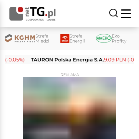
Strefa
Strefa
Eko
Miedzi
Energii
Profity
 (-0.05%)
TAURON Polska Energia S.A.
9.09 PLN (-0.14
REKLAMA