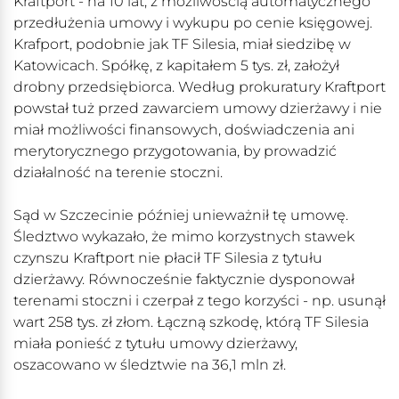
Kraftport - na 10 lat, z możliwością automatycznego
przedłużenia umowy i wykupu po cenie księgowej.
Krafport, podobnie jak TF Silesia, miał siedzibę w
Katowicach. Spółkę, z kapitałem 5 tys. zł, założył
drobny przedsiębiorca. Według prokuratury Kraftport
powstał tuż przed zawarciem umowy dzierżawy i nie
miał możliwości finansowych, doświadczenia ani
merytorycznego przygotowania, by prowadzić
działalność na terenie stoczni.
Sąd w Szczecinie później unieważnił tę umowę.
Śledztwo wykazało, że mimo korzystnych stawek
czynszu Kraftport nie płacił TF Silesia z tytułu
dzierżawy. Równocześnie faktycznie dysponował
terenami stoczni i czerpał z tego korzyści - np. usunął
wart 258 tys. zł złom. Łączną szkodę, którą TF Silesia
miała ponieść z tytułu umowy dzierżawy,
oszacowano w śledztwie na 36,1 mln zł.