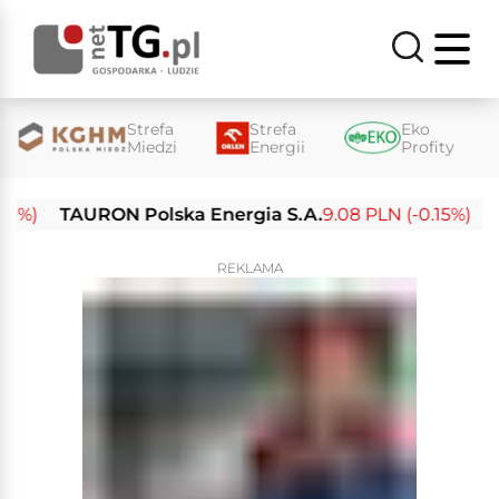
Strefa
Strefa
Eko
Miedzi
Energii
Profity
TAURON Polska Energia S.A.
9.08 PLN (-0.15%)
Enea
REKLAMA