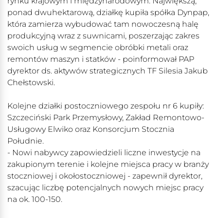
rynku krajowym i międzynarodowym. Największą,
ponad dwuhektarową, działkę kupiła spółka Dynpap,
która zamierza wybudować tam nowoczesną halę
produkcyjną wraz z suwnicami, poszerzając zakres
swoich usług w segmencie obróbki metali oraz
remontów maszyn i statków - poinformował PAP
dyrektor ds. aktywów strategicznych TF Silesia Jakub
Chełstowski.
Kolejne działki postoczniowego zespołu nr 6 kupiły:
Szczeciński Park Przemysłowy, Zakład Remontowo-
Usługowy Elwiko oraz Konsorcjum Stocznia
Południe.
- Nowi nabywcy zapowiedzieli liczne inwestycje na
zakupionym terenie i kolejne miejsca pracy w branży
stoczniowej i okołostoczniowej - zapewnił dyrektor,
szacując liczbę potencjalnych nowych miejsc pracy
na ok. 100-150.