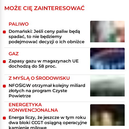
MOŻE CIĘ ZAINTERESOWAĆ
PALIWO
Domański: Jeśli ceny paliw będą
spadać, to nie będziemy
podejmować decyzji o ich obniżce
GAZ
Zapasy gazu w magazynach UE
dochodzą do 58 proc.
Z MYŚLĄ O ŚRODOWISKU
NFOŚiGW otrzymał kolejny miliard
złotych na program Czyste
Powietrze
ENERGETYKA
KONWENCJONALNA
Energa liczy, że jeszcze w tym roku
dwa bloki CCGT osiągną operacyjne
kamienie milowe