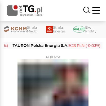
Strefa
Strefa
Eko
Miedzi
Energii
Profity
TAURON Polska Energia S.A.
9.23 PLN (-0.03%)
Enea
REKLAMA