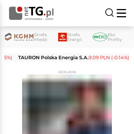
Strefa
Strefa
Eko
Miedzi
Energii
Profity
%)
TAURON Polska Energia S.A.
9.09 PLN (-0.14%)
Ene
REKLAMA