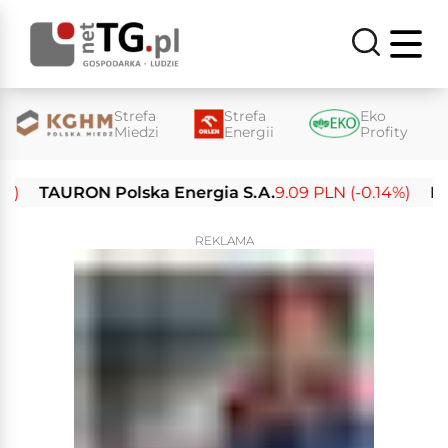
Strefa
Strefa
Eko
Miedzi
Energii
Profity
TAURON Polska Energia S.A.
9.09 PLN (-0.14%)
Enea 
REKLAMA