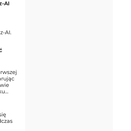
z-AI
z-AI.
ć
erwszej
arując
twie
ku
się
dczas