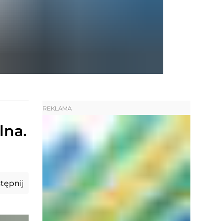
REKLAMA
lna.
tępnij