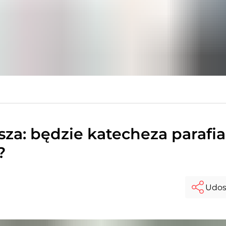
za: będzie katecheza parafia
?
Udos