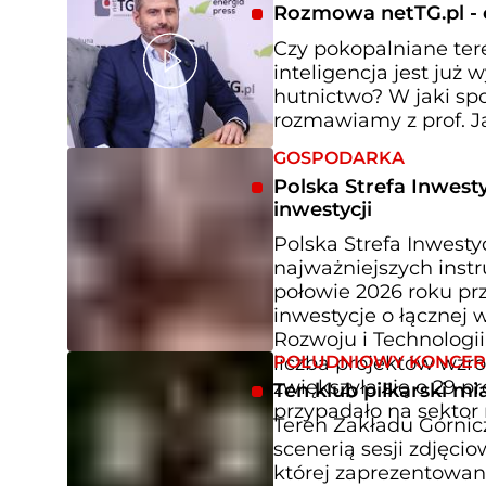
Rozmowa netTG.pl - o
Czy pokopalniane ter
inteligencja jest już
hutnictwo? W jaki s
rozmawiamy z prof. J
GOSPODARKA
Polska Strefa Inwesty
inwestycji
Polska Strefa Inwestyc
najważniejszych inst
połowie 2026 roku prz
inwestycje o łącznej 
Rozwoju i Technologi
POŁUDNIOWY KONCE
liczba projektów wzro
zwiększyła się o 29 p
Ten klub piłkarski mi
przypadało na sektor 
Teren Zakładu Górnicz
scenerią sesji zdjęc
której zaprezentowan