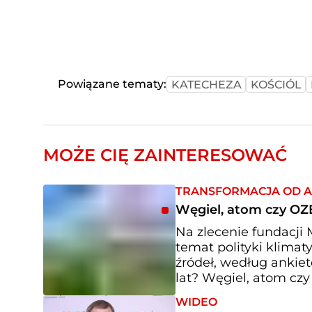
Powiązane tematy:
KATECHEZA
KOŚCIÓL
MOŻE CIĘ ZAINTERESOWAĆ
TRANSFORMACJA OD A
Węgiel, atom czy OZE
Na zlecenie fundacj
temat polityki klimat
źródeł, według ankie
lat? Węgiel, atom cz
WIDEO