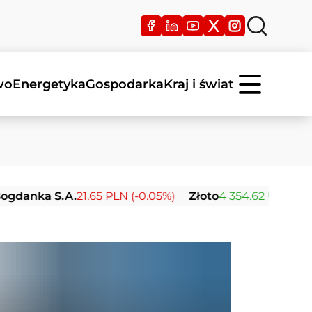
wo
Energetyka
Gospodarka
Kraj i świat
 S.A.
21.65 PLN (-0.05%)
Złoto
4 354.62 USD (+2.69%)
S