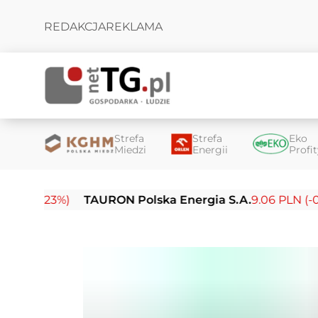
REDAKCJA
REKLAMA
Strefa
Strefa
Eko
Miedzi
Energii
Profi
23%)
TAURON Polska Energia S.A.
9.06 PLN (-0.18%)
E