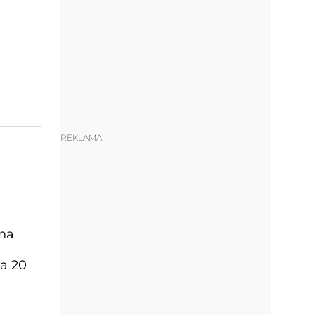
REKLAMA
 na
za 20