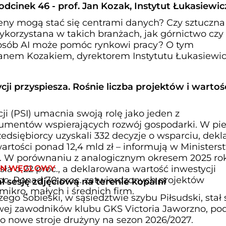
dcinek 46 - prof. Jan Kozak, Instytut Łukasiewic
eny mogą stać się centrami danych? Czy sztuczna
 wykorzystana w takich branżach, jak górnictwo czy
posób AI może pomóc rynkowi pracy? O tym
anem Kozakiem, dyrektorem Instytutu Łukasiewic
cji przyspiesza. Rośnie liczba projektów i wartoś
ji (PSI) umacnia swoją rolę jako jeden z
rumentów wspierających rozwój gospodarki. W pi
edsiębiorcy uzyskali 332 decyzje o wsparciu, dekl
wartości ponad 12,4 mld zł – informują w Ministers
i. W porównaniu z analogicznym okresem 2025 ro
RN WĘGLOWY
sła o 22 proc., a deklarowana wartość inwestycji
roc. Ponad 70 proc. zatwierdzonych projektów
ał sesję zdjęciową na terenie kopalni
mikro, małych i średnich firm.
ego Sobieski, w sąsiedztwie szybu Piłsudski, stał 
iowej zawodników klubu GKS Victoria Jaworzno, po
o nowe stroje drużyny na sezon 2026/2027.