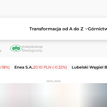
Transformacja od A do Z
Górnict
Kalejdoskop
ty
Ekologiczny
nea S.A.
20.10 PLN (-0.32%)
Lubelski Węgiel Bogdanka
REKLAMA