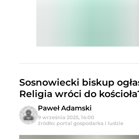
Sosnowiecki biskup ogłas
Religia wróci do kościoła
Paweł Adamski
9 września 2025, 14:00
źródło: portal gospodarka i ludzie