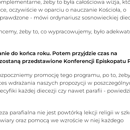
omplementarne, żeby to była całościowa wizja, kt
e, oczywiście w oparciu o nauczanie Kościoła, o
 sprawdzone - mówi ordynariusz sosnowieckiej diec
chcemy, żeby to, co wypracowujemy, było adekwat
nie do końca roku. Potem przyjdzie czas na
zostaną przedstawione Konferencji Episkopatu P
rozpoczniemy promocję tego programu, po to, żeb
ces wdrażania naszych propozycji w poszczególny
cyfiki każdej diecezji czy nawet parafii - powiedz
a parafialna nie jest powtórką lekcji religii w szk
wiary oraz pomocą we wzroście w niej każdego