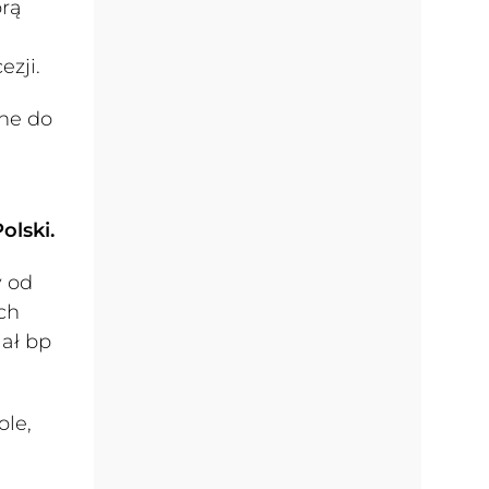
órą
ezji.
ne do
olski.
y od
ch
iał bp
ole,