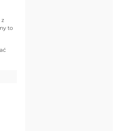
 z
my to
wać