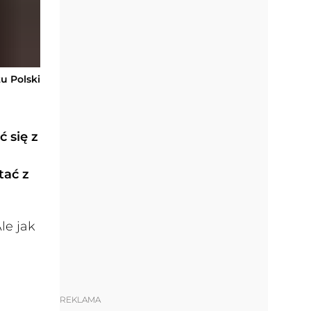
u Polski
 się z
tać z
le jak
REKLAMA