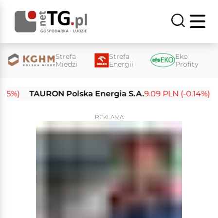
Strefa
Strefa
Eko
Miedzi
Energii
Profity
%)
TAURON Polska Energia S.A.
9.09 PLN (-0.14%)
Ene
REKLAMA