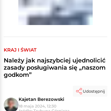
KRAJ I ŚWIAT
Należy jak najszybciej ujednolicić
zasady posługiwania się „naszom
godkom”
Udostępnij
Kajetan Berezowski
18 maja 2024, 12:30
źródło: Trybuna Górnicza