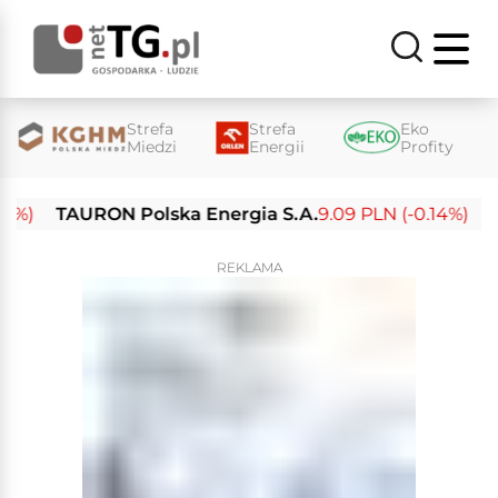
Strefa
Strefa
Eko
Miedzi
Energii
Profity
)
TAURON Polska Energia S.A.
9.09 PLN (-0.14%)
Enea
REKLAMA