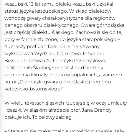
kaszubski. 13 lat temu dialekt kaszubski uzyskał
status języka kaszubskiego. W skład dialektów
wchodzą gwary charakterystyczne dla regionów
danego obszaru dialektycznego. Gwara górnośląska
jest częścią dialektu śląskiego. Zachowała się do tej
pory w formie zbliżonej do języka staropolskiego –
tłumaczy prof. Jan Drenda, emerytowany
wykładowca Wydziału Górnictwa, Inżynierii
Bezpieczeństwa i Automatyki Przemysłowej
Politechniki Śląskiej, specjalista z dziedziny
zagrożenia klimatycznego w kopalniach, a zarazem
autor „Gramatyki gwary górnośląskiej (regionu
katowicko-bytomskiego)”.
W wielu tekstach śląskich rzucają się w oczy umlauty
i daszki. W śląskim alfabecie prof. Jana Drendy
brakuje ich. To celowy zabieg.
– Starałem się maksymalnie uprościć pisownię, żeby