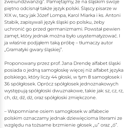
zweiundzwanzig”. Pamiętajmy, że na śląskim swoje
piętno odcisnął także język polski. Śląscy pisarze w
XIX w., tacy jak Józef Lompa, Karol Miarka i ks. Antoni
Stabik, zapisywali język śląski po polsku, żeby
uchronić go przed germanizmami. Powstał pewien
zamęt, który jednak można było usystematyzować. I
ja właśnie podjąłem taką próbę – tłumaczy autor
„Gramatyki gwary śląskiej”.
Proponowany przez prof. Jana Drendę alfabet śląski
posiada o jedną samogłoskę więcej niż alfabet języka
polskiego, który liczy 44 głoski, w tym 8 samogłosek i
36 spółgłosek. Oprócz spółgłosek jednoznakowych
występują spółgłoski dwuznakowe, takie jak: sz, cz, rz,
ch, dz, dź, dż, oraz spółgłoski zmiękczone.
– Wspomniane osiem samogłosek w alfabecie
polskim oznaczamy jednak dziewięcioma literami ze
względu na tożsame brzmienie głosek „u” oraz „ó”.