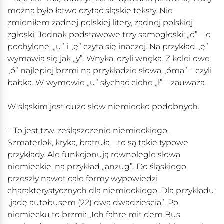
można było łatwo czytać śląskie teksty. Nie
zmieniłem żadnej polskiej litery, żadnej polskiej
zgłoski. Jednak podstawowe trzy samogłoski: „ó” – o
pochylone, „u” i „ę” czyta się inaczej. Na przykład „ę”
wymawia się jak „y”. Wnyka, czyli wnęka. Z kolei owe
„ó” najlepiej brzmi na przykładzie słowa „óma” – czyli
babka. W wymowie „u” słychać ciche „ł” – zauważa.
W śląskim jest dużo słów niemiecko podobnych.
– To jest tzw. ześląszczenie niemieckiego.
Szmaterlok, kryka, bratruła – to są takie typowe
przykłady. Ale funkcjonują równolegle słowa
niemieckie, na przykład „anzug”. Do śląskiego
przeszły nawet całe formy wypowiedzi
charakterystycznych dla niemieckiego. Dla przykładu:
„jadę autobusem (22) dwa dwadzieścia”. Po
niemiecku to brzmi: „Ich fahre mit dem Bus