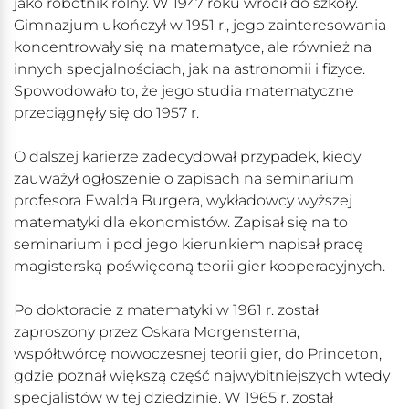
jako robotnik rolny. W 1947 roku wrócił do szkoły.
Gimnazjum ukończył w 1951 r., jego zainteresowania
koncentrowały się na matematyce, ale również na
innych specjalnościach, jak na astronomii i fizyce.
Spowodowało to, że jego studia matematyczne
przeciągnęły się do 1957 r.
O dalszej karierze zadecydował przypadek, kiedy
zauważył ogłoszenie o zapisach na seminarium
profesora Ewalda Burgera, wykładowcy wyższej
matematyki dla ekonomistów. Zapisał się na to
seminarium i pod jego kierunkiem napisał pracę
magisterską poświęconą teorii gier kooperacyjnych.
Po doktoracie z matematyki w 1961 r. został
zaproszony przez Oskara Morgensterna,
współtwórcę nowoczesnej teorii gier, do Princeton,
gdzie poznał większą część najwybitniejszych wtedy
specjalistów w tej dziedzinie. W 1965 r. został