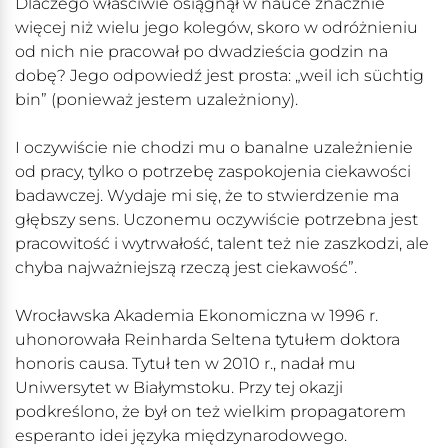
Dlaczego właściwie osiągnął w nauce znacznie
więcej niż wielu jego kolegów, skoro w odróżnieniu
od nich nie pracował po dwadzieścia godzin na
dobę? Jego odpowiedź jest prosta: „weil ich süchtig
bin” (ponieważ jestem uzależniony).
I oczywiście nie chodzi mu o banalne uzależnienie
od pracy, tylko o potrzebę zaspokojenia ciekawości
badawczej. Wydaje mi się, że to stwierdzenie ma
głębszy sens. Uczonemu oczywiście potrzebna jest
pracowitość i wytrwałość, talent też nie zaszkodzi, ale
chyba najważniejszą rzeczą jest ciekawość”.
Wrocławska Akademia Ekonomiczna w 1996 r.
uhonorowała Reinharda Seltena tytułem doktora
honoris causa. Tytuł ten w 2010 r., nadał mu
Uniwersytet w Białymstoku. Przy tej okazji
podkreślono, że był on też wielkim propagatorem
esperanto idei języka międzynarodowego.