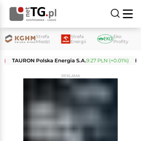
Strefa
Strefa
Eko
Miedzi
Energii
Profity
TAURON Polska Energia S.A.
9.27 PLN (+0.01%)
Enea 
REKLAMA