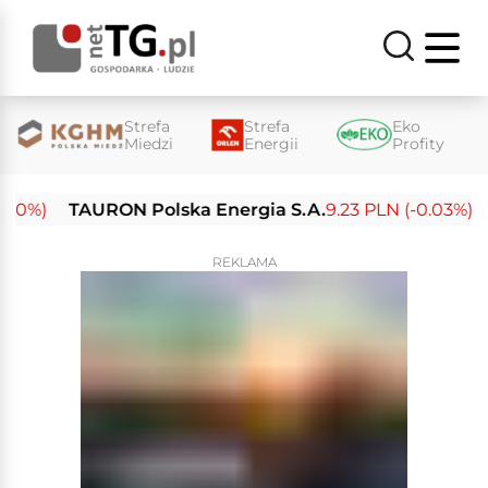
Strefa
Strefa
Eko
Miedzi
Energii
Profity
0%)
TAURON Polska Energia S.A.
9.23 PLN (-0.03%)
En
REKLAMA