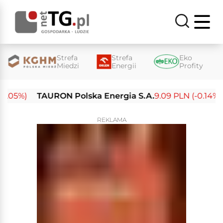
Strefa
Strefa
Eko
Miedzi
Energii
Profity
05%)
TAURON Polska Energia S.A.
9.09 PLN (-0.14%)
E
REKLAMA