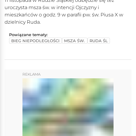
11 listopada w Rudzie Śląskiej odbędzie się też
uroczysta msza św. w intencji Ojczyzny i
mieszkańców o godz. 9 w parafii pw. św. Piusa X w
dzielnicy Ruda.
Powiązane tematy:
BIEG NIEPODLEGŁOŚCI
MSZA ŚW.
RUDA ŚL
REKLAMA