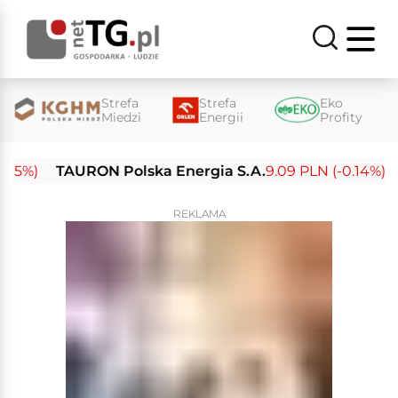
Strefa
Strefa
Eko
Miedzi
Energii
Profity
%)
TAURON Polska Energia S.A.
9.09 PLN (-0.14%)
En
REKLAMA