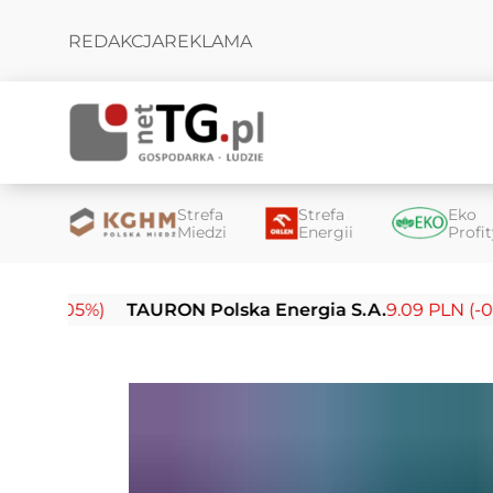
REDAKCJA
REKLAMA
Strefa
Strefa
Eko
Miedzi
Energii
Profi
05%)
TAURON Polska Energia S.A.
9.09 PLN (-0.14%)
E