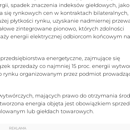
gii, spadek znaczenia indeksów giełdowych, jako
a się rynkowych cen w kontraktach bilateralnych,
żej płytkości rynku, uzyskanie nadmiernej przew
tałowe zintegrowane pionowo, których zdolności
aży energii elektrycznej odbiorcom końcowym na
przedsiębiorstwa energetyczne, zajmujące się
zek sprzedaży co najmniej 15 proc. energii wytwo
b rynku organizowanym przez podmiot prowadzą
wytwórczych, mających prawo do otrzymania śro
ytworzona energia objęta jest obowiązkiem sprzed
gulowanym lub giełdach towarowych.
REKLAMA