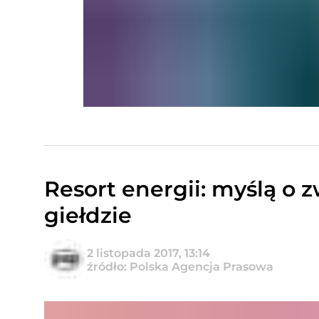
Resort energii: myślą o 
giełdzie
2 listopada 2017, 13:14
źródło: Polska Agencja Prasowa