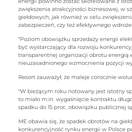
energii powinno zostać skorelowane z ist
zwiększenia atrakcyjności biznesowej, w s
giełdowych, jak również w celu zwiększeni
zabezpieczeń, czy też efektywnego wdroż
"Poziom obowiązku sprzedaży energii elek
być wystarczający dla rozwoju konkurencyj
transparentnej organizacji obrotu energią 
nieuzasadnionego wzmocnienia pozycji wyb
Resort zauważył, że maleje corocznie wolu
"W bieżącym roku notowany jest istotny s
to miało m.in. wygaśnięcie kontraktu dłu
spadku do 15 proc. obowiązku publicznej s
ME obawia się, że spadek obrotów na gie
konkurencyjność rynku energii w Polsce p