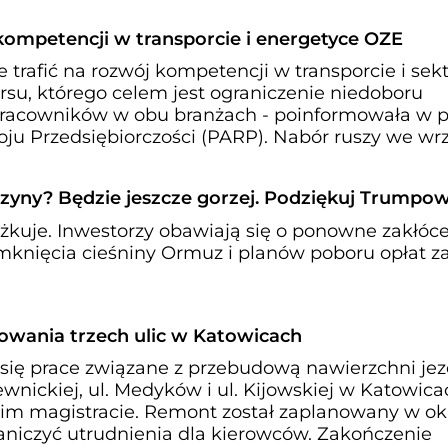
 kompetencji w transporcie i energetyce OZE
 trafić na rozwój kompetencji w transporcie i sek
u, którego celem jest ograniczenie niedoboru
racowników w obu branżach - poinformowała w p
ju Przedsiębiorczości (PARP). Nabór ruszy we wrz
zyny? Będzie jeszcze gorzej. Podziękuj Trumpow
kuje. Inwestorzy obawiają się o ponowne zakłóc
knięcia cieśniny Ormuz i planów poboru opłat z
owania trzech ulic w Katowicach
 się prace związane z przebudową nawierzchni jez
wnickiej, ul. Medyków i ul. Kijowskiej w Katowica
im magistracie. Remont został zaplanowany w ok
niczyć utrudnienia dla kierowców. Zakończenie