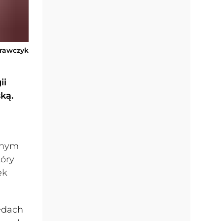
Krawczyk
ii
ką.
a
anym
tóry
ek
łdach