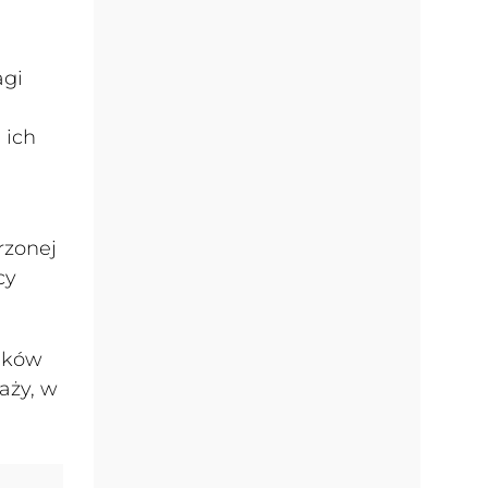
agi
 ich
rzonej
cy
dków
aży, w