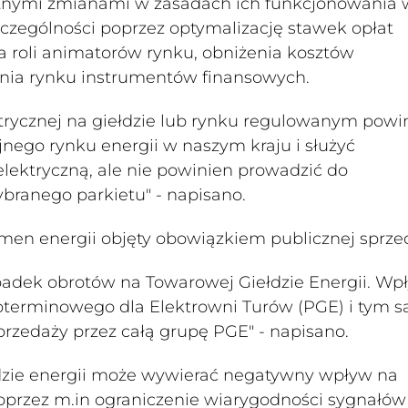
otnymi zmianami w zasadach ich funkcjonowania 
zczególności poprzez optymalizację stawek opłat
a roli animatorów rynku, obniżenia kosztów
enia rynku instrumentów finansowych.
trycznej na giełdzie lub rynku regulowanym powi
nego rynku energii w naszym kraju i służyć
elektryczną, ale nie powinien prowadzić do
ranego parkietu" - napisano.
men energii objęty obowiązkiem publicznej sprze
padek obrotów na Towarowej Giełdzie Energii. Wp
goterminowego dla Elektrowni Turów (PGE) i tym
przedaży przez całą grupę PGE" - napisano.
łdzie energii może wywierać negatywny wpływ na
oprzez m.in ograniczenie wiarygodności sygnałów