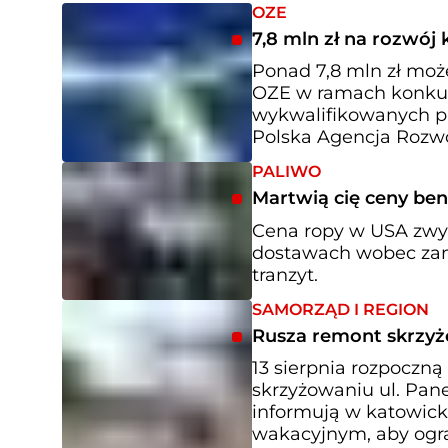
OZE
7,8 mln zł na rozwój
Ponad 7,8 mln zł może
OZE w ramach konkurs
wykwalifikowanych p
Polska Agencja Rozwo
PALIWO
Martwią cię ceny ben
Cena ropy w USA zwyż
dostawach wobec zam
tranzyt.
SAMORZĄD I REGION
Rusza remont skrzyż
13 sierpnia rozpoczną
skrzyżowaniu ul. Pane
informują w katowick
wakacyjnym, aby ogra