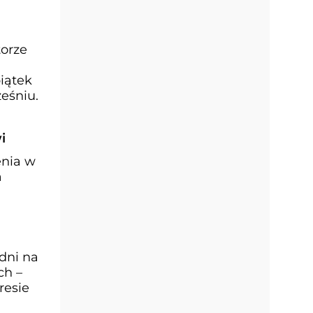
torze
iątek
eśniu.
i
enia w
a
dni na
ch –
resie