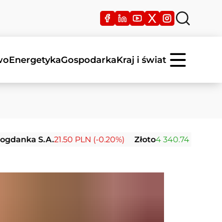
wo
Energetyka
Gospodarka
Kraj i świat
 S.A.
21.50 PLN (-0.20%)
Złoto
4 340.74 USD (+2.37%)