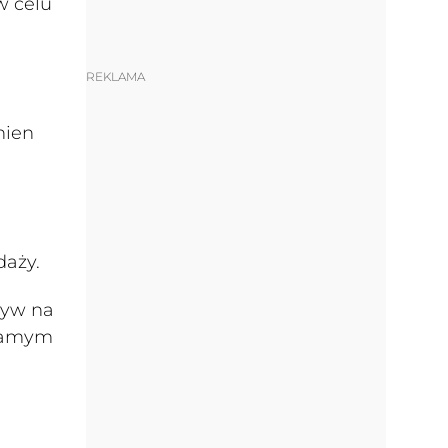
w celu
REKLAMA
nien
daży.
ływ na
 samym