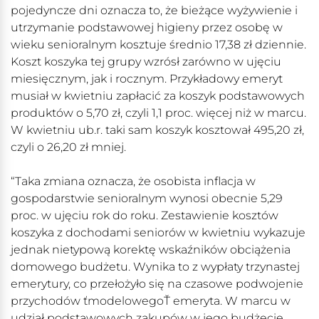
pojedyncze dni oznacza to, że bieżące wyżywienie i
utrzymanie podstawowej higieny przez osobę w
wieku senioralnym kosztuje średnio 17,38 zł dziennie.
Koszt koszyka tej grupy wzrósł zarówno w ujęciu
miesięcznym, jak i rocznym. Przykładowy emeryt
musiał w kwietniu zapłacić za koszyk podstawowych
produktów o 5,70 zł, czyli 1,1 proc. więcej niż w marcu.
W kwietniu ub.r. taki sam koszyk kosztował 495,20 zł,
czyli o 26,20 zł mniej.
“Taka zmiana oznacza, że osobista inflacja w
gospodarstwie senioralnym wynosi obecnie 5,29
proc. w ujęciu rok do roku. Zestawienie kosztów
koszyka z dochodami seniorów w kwietniu wykazuje
jednak nietypową korektę wskaźników obciążenia
domowego budżetu. Wynika to z wypłaty trzynastej
emerytury, co przełożyło się na czasowe podwojenie
przychodów ťmodelowegoŤ emeryta. W marcu w
udział podstawowych zakupów w jego budżecie