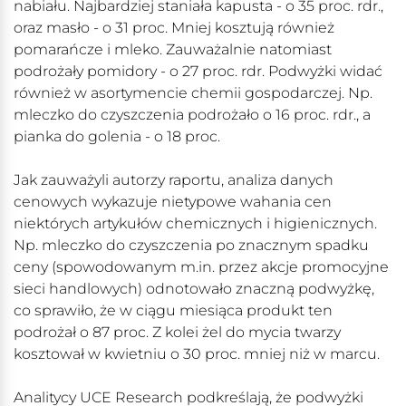
nabiału. Najbardziej staniała kapusta - o 35 proc. rdr.,
oraz masło - o 31 proc. Mniej kosztują również
pomarańcze i mleko. Zauważalnie natomiast
podrożały pomidory - o 27 proc. rdr. Podwyżki widać
również w asortymencie chemii gospodarczej. Np.
mleczko do czyszczenia podrożało o 16 proc. rdr., a
pianka do golenia - o 18 proc.
Jak zauważyli autorzy raportu, analiza danych
cenowych wykazuje nietypowe wahania cen
niektórych artykułów chemicznych i higienicznych.
Np. mleczko do czyszczenia po znacznym spadku
ceny (spowodowanym m.in. przez akcje promocyjne
sieci handlowych) odnotowało znaczną podwyżkę,
co sprawiło, że w ciągu miesiąca produkt ten
podrożał o 87 proc. Z kolei żel do mycia twarzy
kosztował w kwietniu o 30 proc. mniej niż w marcu.
Analitycy UCE Research podkreślają, że podwyżki