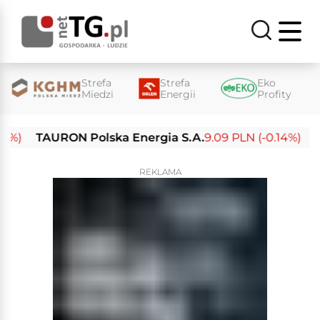
Strefa
Strefa
Eko
Miedzi
Energii
Profity
TAURON Polska Energia S.A.
9.09 PLN (-0.14%)
Enea
REKLAMA