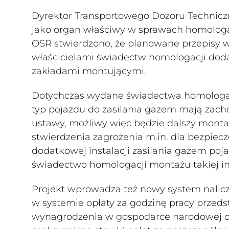
Dyrektor Transportowego Dozoru Techniczn
jako organ właściwy w sprawach homologac
OSR stwierdzono, że planowane przepisy 
właścicielami świadectw homologacji dodat
zakładami montującymi.
Dotychczas wydane świadectwa homologacj
typ pojazdu do zasilania gazem mają zac
ustawy, możliwy więc będzie dalszy montaż
stwierdzenia zagrożenia m.in. dla bezpi
dodatkowej instalacji zasilania gazem po
świadectwo homologacji montażu takiej ins
Projekt wprowadza też nowy system nalic
w systemie opłaty za godzinę pracy przeds
wynagrodzenia w gospodarce narodowej o