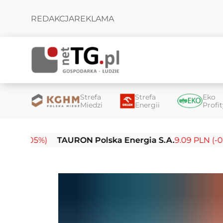
REDAKCJA
REKLAMA
Strefa
Strefa
Eko
Miedzi
Energii
Profi
05%)
TAURON Polska Energia S.A.
9.09 PLN (-0.14%)
E