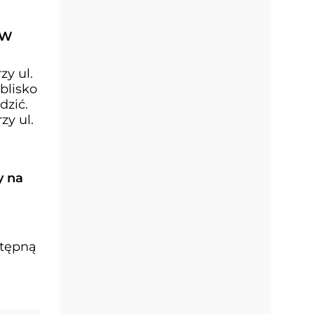
 W
y ul.
blisko
dzić.
y ul.
y na
stępną