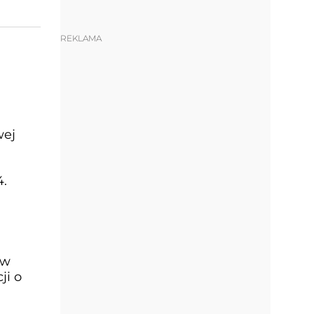
REKLAMA
wej
4.
 w
ji o