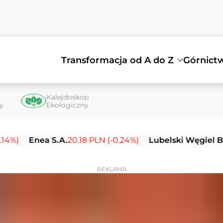
Transformacja od A do Z
Górnict
Kalejdoskop
ty
Ekologiczny
nea S.A.
20.18 PLN (-0.24%)
Lubelski Węgiel Bogdanka
REKLAMA