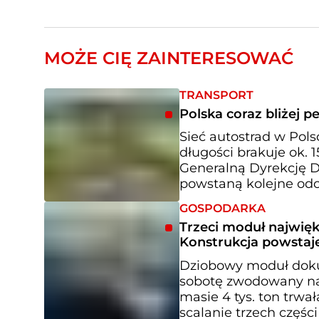
MOŻE CIĘ ZAINTERESOWAĆ
TRANSPORT
Polska coraz bliżej pe
Sieć autostrad w Pols
długości brakuje ok. 
Generalną Dyrekcję Dr
powstaną kolejne odci
GOSPODARKA
Trzeci moduł najwię
Konstrukcja powstaje
Dziobowy moduł doku 
sobotę zwodowany na 
masie 4 tys. ton trwa
scalanie trzech częś