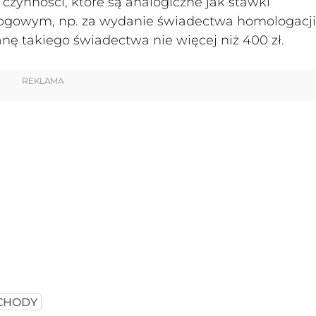
zynności, które są analogiczne jak stawki
ogowym, np. za wydanie świadectwa homologacji
anę takiego świadectwa nie więcej niż 400 zł.
REKLAMA
CHODY