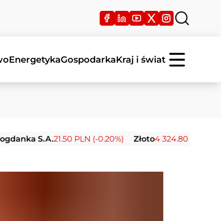
wo
Energetyka
Gospodarka
Kraj i świat
 S.A.
21.50 PLN (-0.20%)
Złoto
4 324.80 USD (-0.44%)