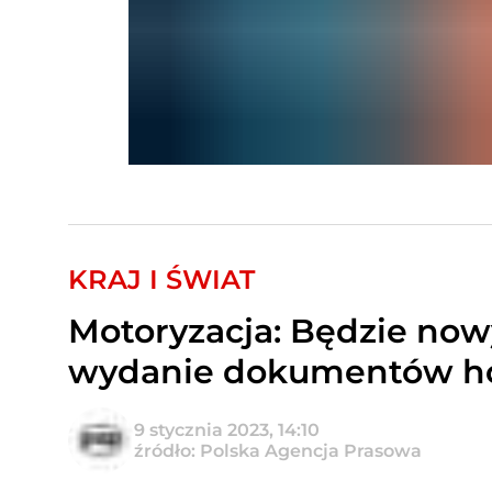
KRAJ I ŚWIAT
Motoryzacja: Będzie nowy
wydanie dokumentów h
9 stycznia 2023, 14:10
źródło: Polska Agencja Prasowa