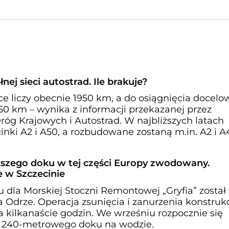
łnej sieci autostrad. Ile brakuje?
ce liczy obecnie 1950 km, a do osiągnięcia docelo
150 km – wynika z informacji przekazanej przez
óg Krajowych i Autostrad. W najbliższych latach
nki A2 i A50, a rozbudowane zostaną m.in. A2 i A
kszego doku w tej części Europy zwodowany.
 w Szczecinie
dla Morskiej Stoczni Remontowej „Gryfia” został
Odrze. Operacja zsunięcia i zanurzenia konstrukc
ła kilkanaście godzin. We wrześniu rozpocznie się
ci 240-metrowego doku na wodzie.