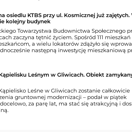
a osiedlu KTBS przy ul. Kosmicznej już zajętych.
e kolejny budynek
ckiego Towarzystwa Budownictwa Społecznego prz
ach zaczyna tętnić życiem. Spośród 111 mieszkań 
eszkańcom, a wielu lokatorów zdążyło się wprowa
dnocześnie następną inwestycję mieszkaniową prz
Kąpielisku Leśnym w Gliwicach. Obiekt zamykan
Kąpielisko Leśne w Gliwicach zostanie całkowicie
enia gruntownej modernizacji – podał w piątek
docelowo, za parę lat, ma stać się atrakcyjną i do
jną.