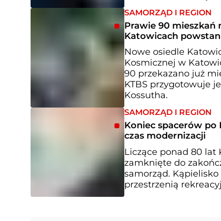
SAMORZĄD I REGION
Prawie 90 mieszkań n
Katowicach powstani
Nowe osiedle Katowi
Kosmicznej w Katowic
90 przekazano już mi
KTBS przygotowuje je
Kossutha.
SAMORZĄD I REGION
Koniec spacerów po 
czas modernizacji
Liczące ponad 80 lat 
zamknięte do zakończ
samorząd. Kąpielisko 
przestrzenią rekreacy