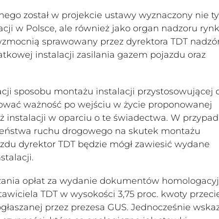
ego został w projekcie ustawy wyznaczony nie ty
ji w Polsce, ale również jako organ nadzoru ryn
wzmocnią sprawowany przez dyrektora TDT nadzó
kowej instalacji zasilania gazem pojazdu oraz
i sposobu montażu instalacji przystosowującej 
hować ważność po wejściu w życie proponowanej
 instalacji w oparciu o te świadectwa. W przypa
eczeństwa ruchu drogowego na skutek montażu
jazdu dyrektor TDT będzie mógł zawiesić wydane
talacji.
zania opłat za wydanie dokumentów homologacyj
tawiciela TDT w wysokości 3,75 proc. kwoty przec
głaszanej przez prezesa GUS. Jednocześnie wska