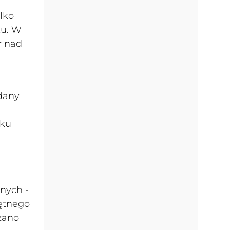
lko
ku. W
r nad
dany
dku
nych -
iętnego
zano