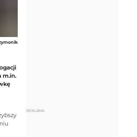
Szymonik
ogacji
 m.in.
awkę
REKLAMA
zybszy
niu