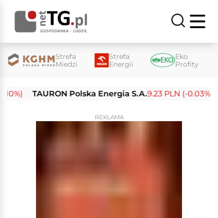
Strefa
Strefa
Eko
Miedzi
Energii
Profity
0%)
TAURON Polska Energia S.A.
9.23 PLN (-0.03%)
En
REKLAMA