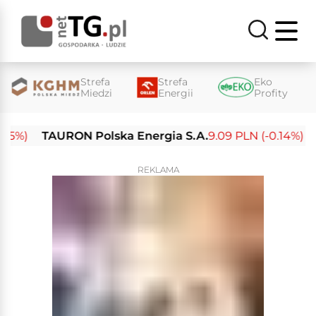
Strefa
Strefa
Eko
Miedzi
Energii
Profity
%)
TAURON Polska Energia S.A.
9.09 PLN (-0.14%)
Ene
REKLAMA