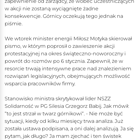
zapewnienie od zarządcy, że wobec uczestniczących
w akcji nie zostaną wyciągnięte żadne
konsekwencje. Górnicy oczekują tego jednak na
piśmie.
We wtorek minister energii Miłosz Motyka skierował
pismo, w którym poprosił o zawieszenie akcji
protestacyjnej na okres świąteczno-noworoczny i
powrót do rozmów po 6 stycznia. Zapewnił, że w
resorcie trwają intensywne prace nad znalezieniem
rozwiązań legislacyjnych, obejmujących możliwość
wsparcia pracowników firmy.
Stanowisko ministra skrytykował lider NSZZ
Solidarność w PG Silesia Grzegorz Babij. Jak mówił:
“to jest strzał w twarz górnikowi“. - Nie może być
sytuacji, kiedy od kilku miesięcy trwa analiza. Już
została ustawa podpisana, a oni dalej analizują. Ja się
pytam, jak długo? Ja mam zjechać i ten świstek