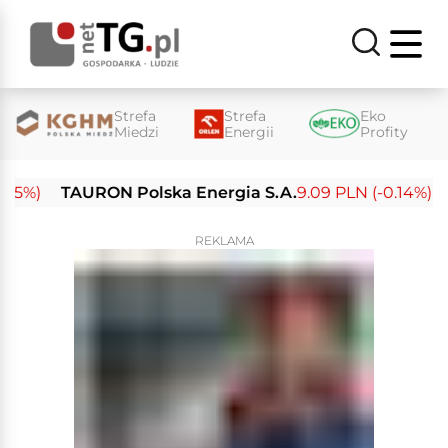
Strefa
Strefa
Eko
Miedzi
Energii
Profity
%)
TAURON Polska Energia S.A.
9.09 PLN (-0.14%)
Ene
REKLAMA