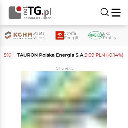
Strefa
Strefa
Eko
Miedzi
Energii
Profity
5%)
TAURON Polska Energia S.A.
9.09 PLN (-0.14%)
En
REKLAMA